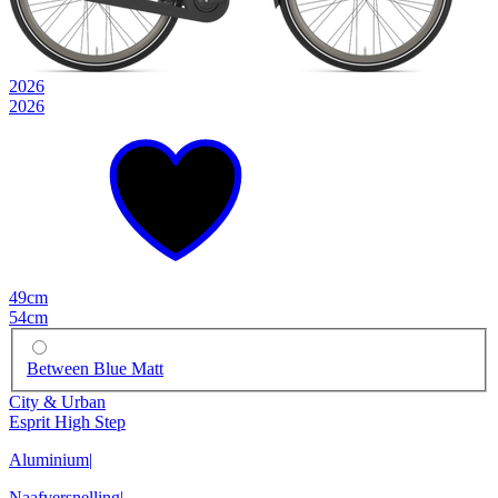
2026
2026
49cm
54cm
Between Blue Matt
City & Urban
Esprit High Step
Aluminium
|
Naafversnelling
|