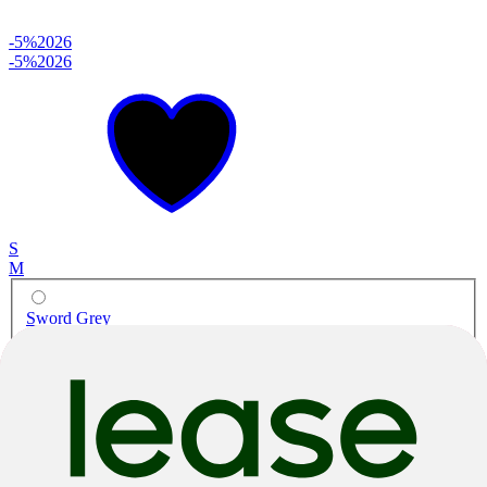
-5%
2026
-5%
2026
S
M
Sword Grey
City & Urban
Sub Cross 30
Aluminium
|
Derailleur
|
28"