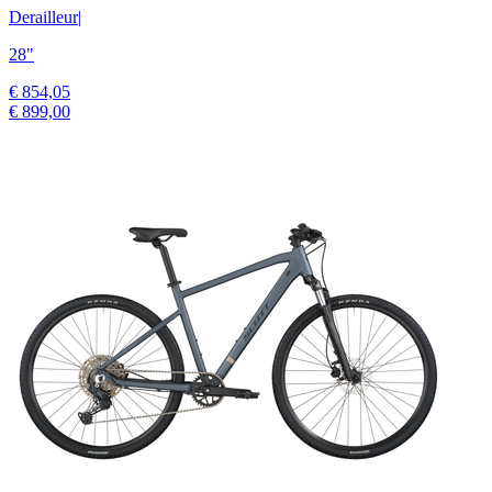
Derailleur
|
28"
€ 854,05
€ 899,00