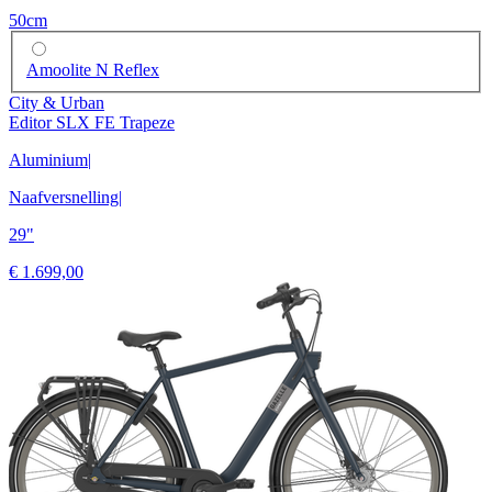
50cm
Amoolite N Reflex
City & Urban
Editor SLX FE Trapeze
Aluminium
|
Naafversnelling
|
29"
€ 1.699,00