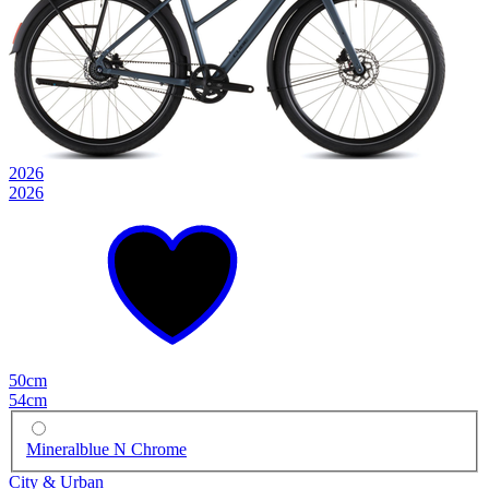
2026
2026
50cm
54cm
Mineralblue N Chrome
City & Urban