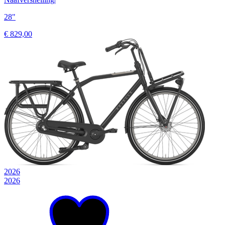
28"
€ 829,00
2026
2026