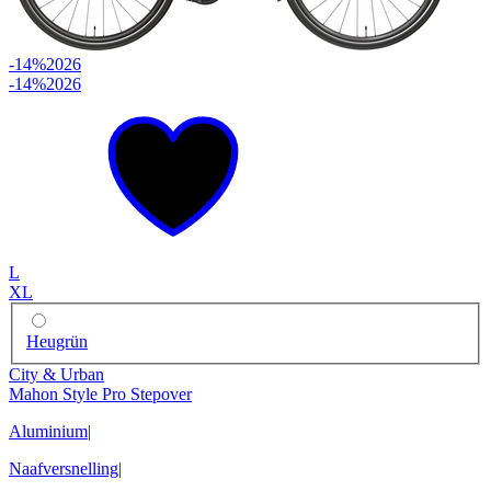
-14%
2026
-14%
2026
L
XL
Heugrün
City & Urban
Mahon Style Pro Stepover
Aluminium
|
Naafversnelling
|