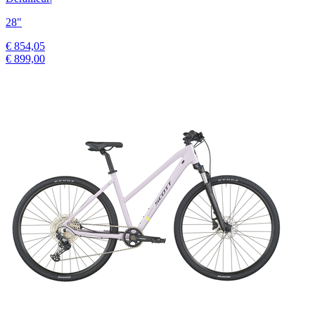
28"
€ 854,05
€ 899,00