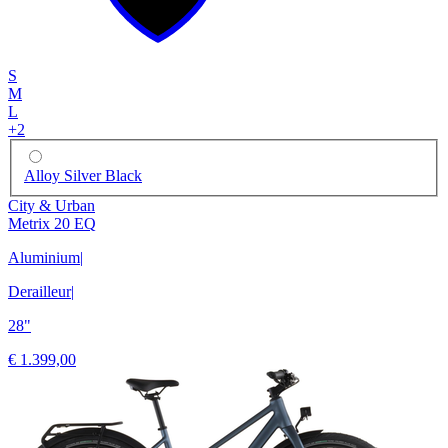
S
M
L
+
2
Alloy Silver Black
City & Urban
Metrix 20 EQ
Aluminium
|
Derailleur
|
28"
€ 1.399,00