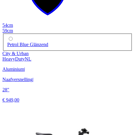
54cm
59cm
Petrol Blue Glänzend
City & Urban
HeavyDutyNL
Aluminium
|
Naafversnelling
|
28"
€ 949,00