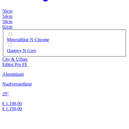
50cm
54cm
58cm
62cm
Mineralblue N Chrome
Oatgrey N Grey
City & Urban
Editor Pro FE
Aluminium
|
Naafversnelling
|
29"
€ 1.198,00
€ 1.199,00