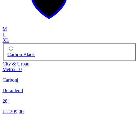
M
L
XL
Carbon Black
City & Urban
Metrix 10
Carbon
|
Derailleur
|
28"
€ 2.299,00