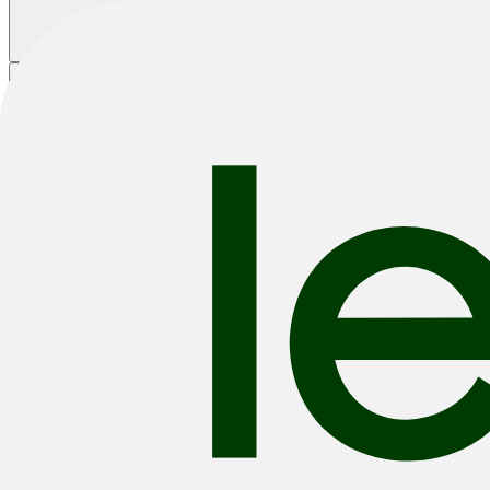
Winkelmandje
|
|
|
Fietsen
E-Bikes
Accessoires
Outlet
2026