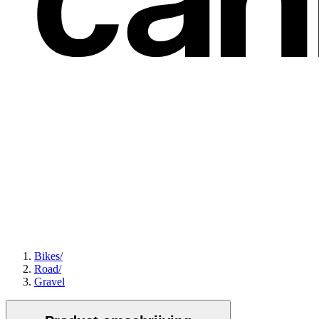
Bikes
/
Road
/
Gravel