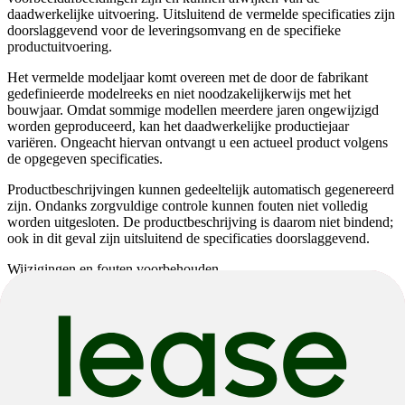
daadwerkelijke uitvoering. Uitsluitend de vermelde specificaties zijn
doorslaggevend voor de leveringsomvang en de specifieke
productuitvoering.
Het vermelde modeljaar komt overeen met de door de fabrikant
gedefinieerde modelreeks en niet noodzakelijkerwijs met het
bouwjaar. Omdat sommige modellen meerdere jaren ongewijzigd
worden geproduceerd, kan het daadwerkelijke productiejaar
variëren. Ongeacht hiervan ontvangt u een actueel product volgens
de opgegeven specificaties.
Productbeschrijvingen kunnen gedeeltelijk automatisch gegenereerd
zijn. Ondanks zorgvuldige controle kunnen fouten niet volledig
worden uitgesloten. De productbeschrijving is daarom niet bindend;
ook in dit geval zijn uitsluitend de specificaties doorslaggevend.
Wijzigingen en fouten voorbehouden.
Cube
Agree C:62 SLT
Cube
Agree C:62 SLT
€ 4.999,00
€ 4.899,00