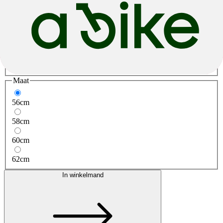
Incl. belastingen Excl. verzendkosten
Kleur
Black N Black
Greenfusion N White
Maat
56cm
58cm
60cm
62cm
In winkelmand