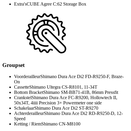
Extra's
CUBE Agree C:62 Storage Box
Groupset
Voorderailleur
Shimano Dura Ace Di2 FD-R9250-F, Braze-
On
Cassette
Shimano Ultegra CS-R8101, 11-34T
Bottom Bracket
Shimano SM-BB71-41B, 86mm Pressfit
Crankstel
Shimano Dura Ace FC-R9200, Hollowtech II,
50x34T, 4iiii Precision 3+ Powermeter one side
Schakelaar
Shimano Dura Ace Di2 ST-R9270
Achterderailleur
Shimano Dura Ace Di2 RD-R9250-D, 12-
Speed
Ketting / Riem
Shimano CN-M8100