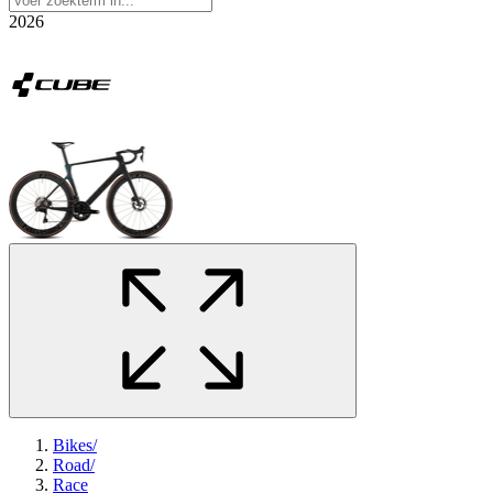
2026
Bikes
/
Road
/
Race