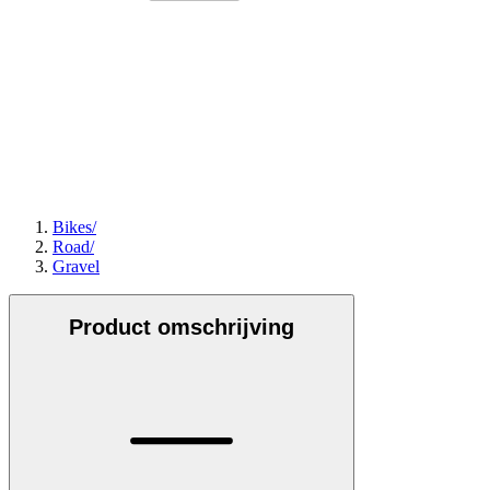
Bikes
/
Road
/
Gravel
Product omschrijving