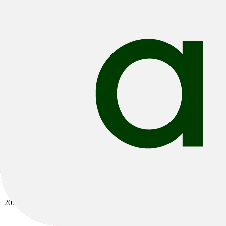
Bikes
/
Road
/
Gravel
2026