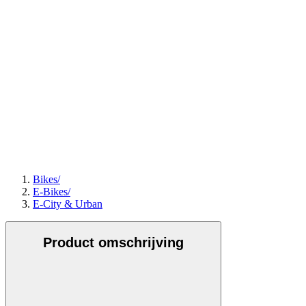
Bikes
/
E-Bikes
/
E-City & Urban
Product omschrijving