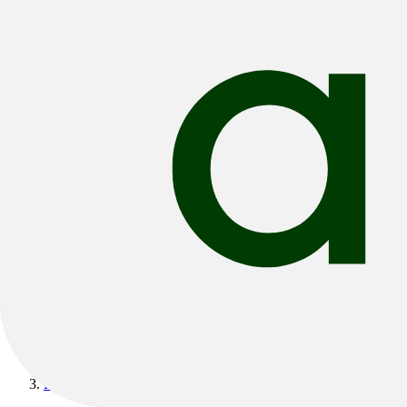
Bikes
/
E-Bikes
/
E-City & Urban