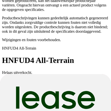
worden geproduceerd, kan het daadwerkelijke productiejaar
variëren. Ongeacht hiervan ontvangt u een actueel product volgens
de opgegeven specificaties.
Productbeschrijvingen kunnen gedeeltelijk automatisch gegenereerd
zijn. Ondanks zorgvuldige controle kunnen fouten niet volledig
worden uitgesloten. De productbeschrijving is daarom niet bindend;
ook in dit geval zijn uitsluitend de specificaties doorslaggevend.
Wijzigingen en fouten voorbehouden.
HNF
UD4 All-Terrain
HNF
UD4 All-Terrain
Helaas uitverkocht.
Deze productvariant is momenteel uitverkocht. Indien beschikbaar
kun je een andere kleur of maat kiezen, of teruggaan naar de vorige
pagina.