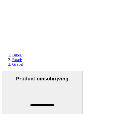
Bikes
/
Road
/
Gravel
Product omschrijving