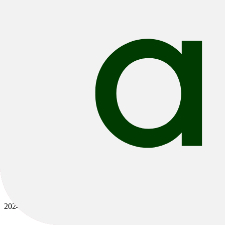
Bikes
/
Road
/
Gravel
2024