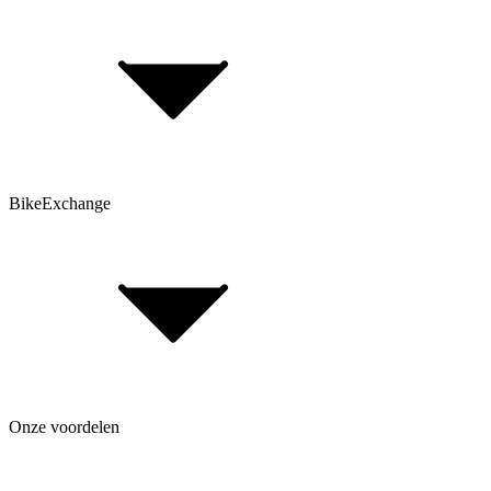
FAQ Form
Contactformulier
Klant account
BikeExchange
Algemene voorwaarden
Gegevensbescherming
Opmerking volgens de batterijwet
Cookie-instellingen
FAQ Form
Onze voordelen
Over BikeExchange
Jobs & carrière