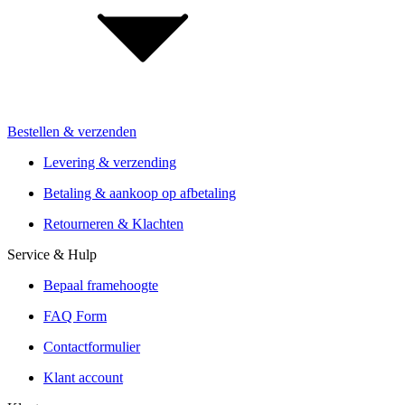
Investor Relations
Voor retailers & merken: B2B Informatie
Bestellen & verzenden
Installatie van de vakhandel
Aanbiedingen van meer dan 300 winkels
Levering & verzending
Verzending of Click & Collect
Betaling & aankoop op afbetaling
Reservering & proefrit ter plaatse
Retourneren & Klachten
Service & Hulp
Bepaal framehoogte
FAQ Form
Contactformulier
Klant account