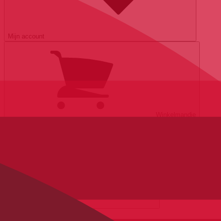
Mijn account
Winkelmandje
|
|
|
Fietsen
E-Bikes
Accessoires
Outlet