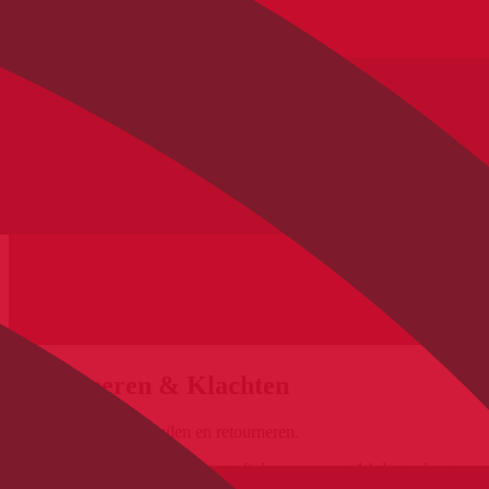
Retourneren & Klachten
Alle informatie over ruilen en retourneren.
Elke dealer op BikeExchange geeft de consument 14 dagen lang
recht op teruggave van de geleverde producten. De informatie