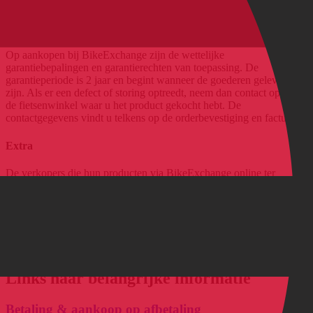
Klachten
Op aankopen bij BikeExchange zijn de wettelijke
garantiebepalingen en garantierechten van toepassing. De
garantieperiode is 2 jaar en begint wanneer de goederen geleverd
zijn. Als er een defect of storing optreedt, neem dan contact op met
de fietsenwinkel waar u het product gekocht hebt. De
contactgegevens vindt u telkens op de orderbevestiging en factuur.
Extra
De verkopers die hun producten via BikeExchange online ter
beschikking stellen, behouden zich het recht hun retourbeleid uit te
breiden om hun klanten een unieke service aan te bieden. De
basisrichtlijnen en deadlines van BikeExchange blijven een
minimumvereiste voor de verkopers. De exacte voorwaarden van de
dealers zijn te vinden in de productadvertentie onder verzend- en
leveringsvoorwaarden.
Links naar belangrijke informatie
Betaling & aankoop op afbetaling