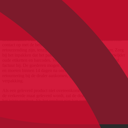
omtrent herroepingsrecht en de gevolgen voor intrekking zijn te
vinden in onze
algemene voorwaarden
.
Retours
Als je goederen wil retourneren, dan doe je dat naar de
fietsenwinkel waar je het hebt besteld. Neem hiervoor rechtstreeks
contact op met de betreffende dealer. De kosten van de
retourzending zijn, tenzij anders vermeld, altijd voor de koper. Zorg
bij het inpakken dat het pakket zorgvuldig afgesloten is en verwijder
oude etiketten en barcodes. Voeg telkens jouw aankoopbewijs of
factuur bij. De goederen mogen geen sporen van slijtage vertonen
en moeten binnen 14 dagen na ontvangst van de herroeping of
retournering bij de dealer aankomen, geheel en in de originele
verpakking.
Als een geleverd product niet overeenkomt met de beschrijving of in
de verkeerde maat geleverd wordt, zal de dealer het vervangen door
het juiste product. Als het product niet kan worden ingewisseld,
krijgt de koper de kans om een product met dezelfde waarde te
kopen of om het volledige aankoopbedrag terug te krijgen. Als er
aangetoond kan worden dat de consument het product
gebruikssporen of beschadigingen bevat, dan is ruilen niet
toegestaan.