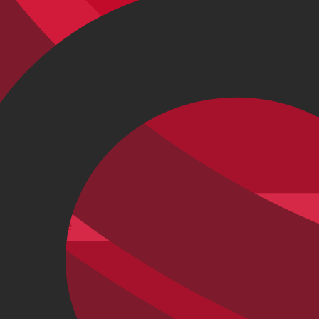
Klantgegevens
Bepaal framehoogte
FAQ Form
Contactformulier
Klant account
BikeExchange
Algemene voorwaarden
Gegevensbescherming
Opmerking volgens de batterijwet
Cookie-instellingen