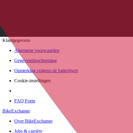
FAQ Form
Contactformulier
Klant account
Klantgegevens
Algemene voorwaarden
Gegevensbescherming
Opmerking volgens de batterijwet
Cookie-instellingen
FAQ Form
BikeExchange
Over BikeExchange
Jobs & carrière