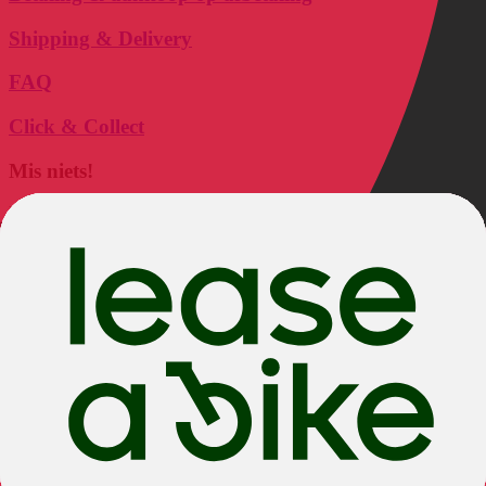
Shipping & Delivery
FAQ
Click & Collect
Mis niets!
Mis geen
exclusieve aanbiedingen
en
nieuws
meer! Meld je nu aan
voor onze
nieuwsbrief
en blijf op de hoogte.
Je kunt je op elk moment kosteloos uitschrijven - meer informatie
vind je in ons
privacybeleid.
In welke fietsen ben je geïnteresseerd?