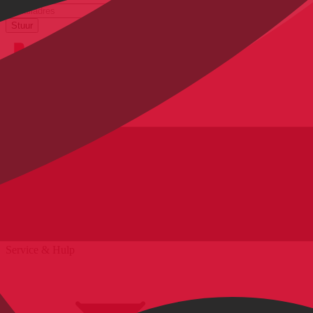
e-mailadres
Stuur
Bestellen & verzenden
Service & Hulp
Levering & verzending
Betaling & aankoop op afbetaling
Retourneren & Klachten