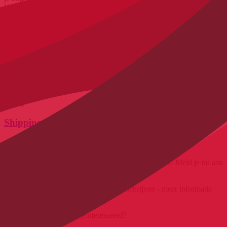
Klarna aankoop op afbetaling bieden wij PayPal aankoop op
afbetaling aan.
Links naar belangrijke informatie
Click & Collect
Exchanges & Returns
FAQ
Shipping & Delivery
Mis niets!
Mis geen
exclusieve aanbiedingen
en
nieuws
meer! Meld je nu aan
voor onze
nieuwsbrief
en blijf op de hoogte.
Je kunt je op elk moment kosteloos uitschrijven - meer informatie
vind je in ons
privacybeleid.
In welke fietsen ben je geïnteresseerd?