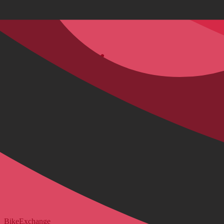
Service & Hulp
Levering & verzending
Betaling & aankoop op afbetaling
Retourneren & Klachten
Klantgegevens
Bepaal framehoogte
FAQ Form
Contactformulier
Klant account
BikeExchange
Algemene voorwaarden