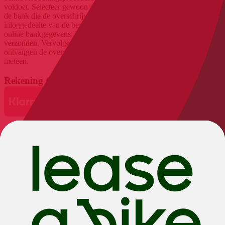
voldoet. Selecteer gewoon je land tijdens het bestellen en kies dan
de bank die de overschrijving zal uitvoeren. Je wordt dan naar het
inloggedeelte van de beveiligde betaalpagina geleid. Log in met je
online bankgegevens. De informatie wordt gecodeerd naar je bank
verzonden. Vervolgens moet je ter bevestiging je TAN invoeren. We
ontvangen de overschrijving onmiddellijk en verzenden je bestelling
meteen.
Rekening (Klarna)
Eerst kopen, dan betalen: Met Klarna kopen op rekening kunt u uw
bestelling alleen afronden door uw persoonlijke gegevens in te
voeren. Het principe is eenvoudig: u hebt 14 dagen vanaf de
factuurdatum om uw factuur te betalen. U betaalt pas als u de
goederen hebt ontvangen. Je winkelt op je gemak, rondt je bestelling
af en controleert de producten thuis. De factuur wordt je dan per e-
mail toegestuurd. Als je wilt, kun je tegen een kleine vergoeding de
betalingstermijn nog verder uitstellen. De maximale bestelwaarde is
ongeveer € 3.000 (afhankelijk van kredietwaardigheid en Klarna
bestelhistorie) en bij een bestelling via Klarna kan Klarna de
betaling weigeren omdat niet aan de voorwaarden voor Klarna