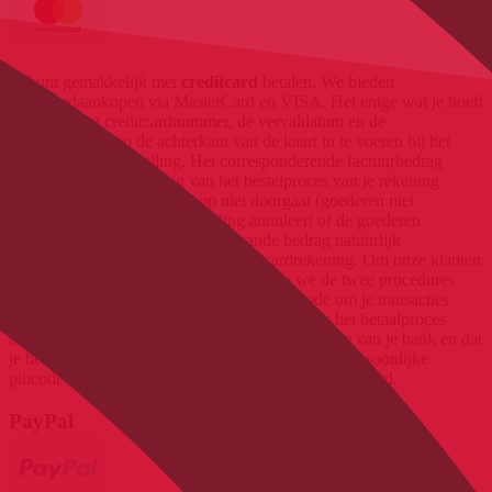
Je kunt gemakkelijk met
creditcard
betalen. We bieden
creditcardaankopen via MasterCard en VISA. Het enige wat je hoeft
te doen is het creditcardnummer, de vervaldatum en de
verificatiecode op de achterkant van de kaart in te voeren bij het
plaatsen van je bestelling. Het corresponderende factuurbedrag
wordt direct na afronding van het bestelproces van je rekening
afgeschreven. Als de aankoop niet doorgaat (goederen niet
beschikbaar, enz.), je de bestelling annuleert of de goederen
retourneert, maken we het openstaande bedrag natuurlijk
onmiddellijk terug over naar je creditcardrekening. Om onze klanten
nog meer veiligheid te bieden, gebruiken we de twee procedures
Verified by VISA en MasterCard Secure Code om je transacties
extra te versleutelen. Dit betekent dat je tijdens het betaalproces
automatisch wordt doorverwezen naar de website van je bank en dat
je het factuurbedrag nog moet bevestigen met je persoonlijke
pincode als je je voor deze procedure hebt geregistreerd.
PayPal