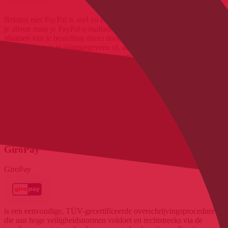
Betalen met PayPal is snel en eenvoudig. Tijdens het bestellen hoef
je alleen maar je PayPal e-mailadres in te voeren en je wordt na het
plaatsen van je bestelling direct doorgestuurd naar PayPal. Daar kun
je inloggen met je inloggegevens of, als je nog geen account hebt,
een nieuwe PayPal-rekening openen en je voorkeursbetaalmethode
invoeren. Je hebt dan drie opties. Of het verschuldigde bedrag wordt
direct van je rekening afgeschreven (klassieke betaalmethode) of je
gebruikt de aankoop na 30 dagen (alleen mogelijk tot bedragen van
€ 1.000). In beide gevallen wordt de bestelling meteen afgerond en
zorgt de verkoper meteen voor de levering. Als je je bestelling
annuleert/terugstuurt, wordt het betreffende bedrag op je PayPal-
rekening bijgeschreven. De derde optie is koop op afbetaling, die
we hieronder kort beschrijven.
GiroPay
GiroPay
is een eenvoudige, TÜV-gecertificeerde overschrijvingsprocedure
die aan hoge veiligheidsnormen voldoet en rechtstreeks via de