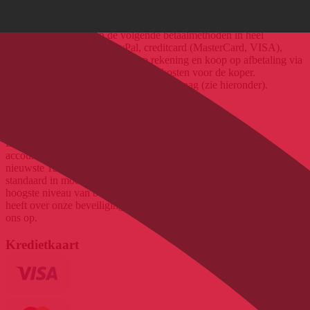
Betaalmethoden
Bij BikeExchange zijn de volgende betaalmethoden in heel
Duitsland beschikbaar: PayPal, creditcard (MasterCard, VISA),
GiroPay, Sofort evenals koop op rekening en koop op afbetaling via
Klarna. Er zijn geen extra transactiekosten voor de koper.
Vooruitbetaling is ook mogelijk op aanvraag (zie hieronder).
Veilige betaling
Bij aankoop via BikeExchange worden betalings- en
accountgegevens verzonden via een beveiligde server met de
nieuwste 128-bits SSL-versleuteling. Dit type versleuteling is de
standaard in moderne online betalingstransacties en biedt het
hoogste niveau van bescherming voor uw privacy. Als u vragen
heeft over onze beveiligingsrichtlijnen, neem dan direct contact met
ons op.
Kredietkaart