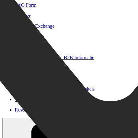
FAQ Form
BikeExchange
Over BikeExchange
Jobs & carrière
Investor Relations
Voor retailers & merken: B2B Informatie
Onze voordelen
Installatie van de vakhandel
Aanbiedingen van meer dan 300 winkels
Verzending of Click & Collect
Reservering & proefrit ter plaatse