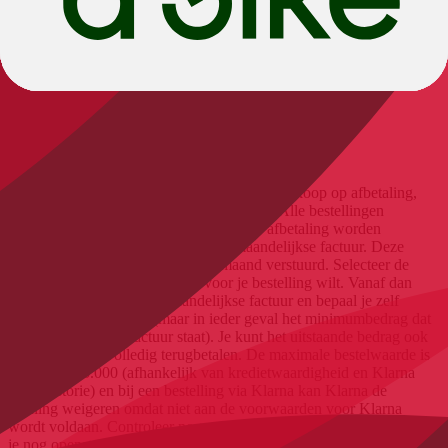
wordt voldaan. Controleer nogmaals je persoonlijke gegevens en of
je nog openstaande bedragen hebt bij Klarna. Als alternatief voor
aankoop op rekening bieden we PayPal-aankoop na 14 dagen aan.
Kopen op afbetaling (Klarna)
Als je bij Klarna hebt gekozen voor flexibele koop op afbetaling,
kun je je factuur in je eigen tempo betalen. Alle bestellingen
waarvoor je kiest voor flexibele koop op afbetaling worden
geïncasseerd op een overzichtelijke maandelijkse factuur. Deze
wordt altijd in het midden van de maand verstuurd. Selecteer de
betaaloptie op afbetaling die je voor je bestelling wilt. Vanaf dan
ontvang je regelmatig je maandelijkse factuur en bepaal je zelf
hoeveel je wilt betalen (maar in ieder geval het minimumbedrag dat
op je maandelijkse factuur staat). Je kunt het uitstaande bedrag ook
op elk moment volledig terugbetalen. De maximale bestelwaarde is
ongeveer € 3.000 (afhankelijk van kredietwaardigheid en Klarna
bestelhistorie) en bij een bestelling via Klarna kan Klarna de
betaling weigeren omdat niet aan de voorwaarden voor Klarna
wordt voldaan. Controleer nogmaals je persoonlijke gegevens en of
je nog openstaande bedragen hebt bij Klarna. Als alternatief voor