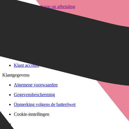
Verzending of Click & Collect
Betaling & aankoop op afbetaling
Reservering & proefrit ter plaatse
Retourneren & Klachten
Service & Hulp
Bepaal framehoogte
FAQ Form
Contactformulier
Klant account
Klantgegevens
Algemene voorwaarden
Gegevensbescherming
Opmerking volgens de batterijwet
Cookie-instellingen