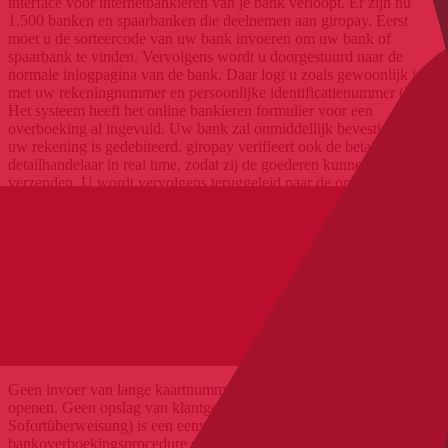
interface voor internetbankieren van je bank verloopt. Er zijn nu
1.500 banken en spaarbanken die deelnemen aan giropay. Eerst
moet u de sorteercode van uw bank invoeren om uw bank of
spaarbank te vinden. Vervolgens wordt u doorgestuurd naar de
normale inlogpagina van de bank. Daar logt u zoals gewoonlijk in
met uw rekeningnummer en persoonlijke identificatienummer (PIN).
Het systeem heeft het online bankieren formulier voor een
overboeking al ingevuld. Uw bank zal onmiddellijk bevestigen dat
uw rekening is gedebiteerd. giropay verifieert ook de betaling aan de
detailhandelaar in real time, zodat zij de goederen kunnen
verzenden. U wordt vervolgens teruggeleid naar de online winkel.
Sofort (Klarna)
Geen invoer van lange kaartnummers. U hoeft geen rekening te
openen. Geen opslag van klantgegevens: Sofort (voorheen
Sofortüberweisung) is een eenvoudige, TÜV-gecertificeerde
bankoverboekingsprocedure die aan hoge veiligheidsnormen