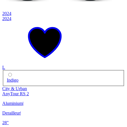
2024
2024
L
Indigo
City & Urban
AnyTour RS 2
Aluminium
|
Derailleur
|
28"