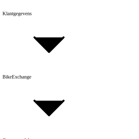
Klantgegevens
Bepaal framehoogte
FAQ Form
Contactformulier
Klant account
BikeExchange
Algemene voorwaarden
Gegevensbescherming
Opmerking volgens de batterijwet
Cookie-instellingen
FAQ Form