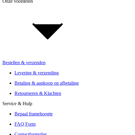
Onze voordelen
Over BikeExchange
Jobs & carrière
Investor Relations
Voor retailers & merken: B2B Informatie
Bestellen & verzenden
Installatie van de vakhandel
Aanbiedingen van meer dan 300 winkels
Levering & verzending
Verzending of Click & Collect
Betaling & aankoop op afbetaling
Reservering & proefrit ter plaatse
Retourneren & Klachten
Service & Hulp
Bepaal framehoogte
FAQ Form
Contactformulier