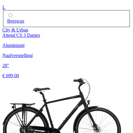
L
Beeswax
City & Urban
Attend CS 3 Dames
Aluminium
|
Naafversnelling
|
28"
€ 699,00