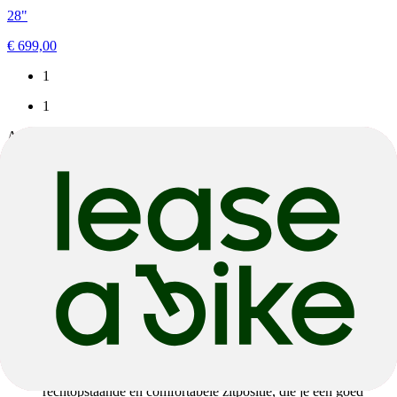
28"
€ 699,00
1
1
Artikel
3
van de
3
wordt weergegeven
Giant Citybikes bij BikeExchange
In dit artikel zullen we de eigenschappen en kenmerken van de
Giant
Citybikes beschrijven en tips geven om u te helpen bij de
keuze van het juiste model.
Eigenschappen en kenmerken:
Comfortabele zitpositie
: Een belangrijke factor bij
stadsfietsen is het comfort, aangezien ze voornamelijk zijn
ontworpen voor stadsgebruik. Giant Citybikes bieden een
rechtopstaande en comfortabele zitpositie, die je een goed