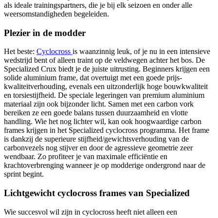
als ideale trainingspartners, die je bij elk seizoen en onder alle
weersomstandigheden begeleiden.
Plezier in de modder
Het beste:
Cyclocross
is waanzinnig leuk, of je nu in een intensieve
wedstrijd bent of alleen traint op de veldwegen achter het bos. De
Specialized Crux biedt je de juiste uitrusting. Beginners krijgen een
solide aluminium frame, dat overtuigt met een goede prijs-
kwaliteitverhouding, evenals een uitzonderlijk hoge bouwkwaliteit
en torsiestijfheid. De speciale legeringen van premium aluminium
materiaal zijn ook bijzonder licht. Samen met een carbon vork
bereiken ze een goede balans tussen duurzaamheid en vlotte
handling. Wie het nog lichter wil, kan ook hoogwaardige carbon
frames krijgen in het Specialized cyclocross programma. Het frame
is dankzij de superieure stijfheid/gewichtsverhouding van de
carbonvezels nog stijver en door de agressieve geometrie zeer
wendbaar. Zo profiteer je van maximale efficiëntie en
krachtoverbrenging wanneer je op modderige ondergrond naar de
sprint begint.
Lichtgewicht cyclocross frames van Specialized
Wie succesvol wil zijn in cyclocross heeft niet alleen een