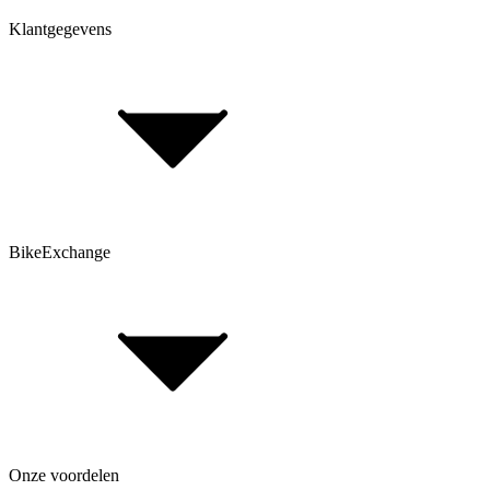
Klantgegevens
Bepaal framehoogte
FAQ Form
Contactformulier
Klant account
BikeExchange
Algemene voorwaarden
Gegevensbescherming
Opmerking volgens de batterijwet
Cookie-instellingen
FAQ Form
Onze voordelen
Over BikeExchange