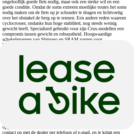
ongelooflijk goede fiets nodig, maar ook een sterke wil en een
goede conditie. Omdat de soms extreem moeilijke routes het soms
nodig maken om de fiets op je schouder te dragen en lichtvoetig
over het obstakel de berg op te rennen. Een andere reden waarom
cyclocrosser, ondanks hun hoge stabiliteit, nog steeds weinig
gewicht heeft. Specialized gebruikt voor zijn Crux-modellen een
compromis tussen gewicht en robuustheid. Hoogwaardige
schakelgroepen van Shimano en SRAM zorgen voor
betrouwbaarheid en hoge functionaliteit, zelfs als het echt vuil
wordt. Bovendien is de Amerikaanse fabrikant de afgelopen jaren
steeds meer overgestapt op schijfremmen om zijn cyclocross fietsen
te stoppen. De voordelen zijn duidelijk. Meer remkracht bij droogte
en vooral bij nat weer zorgt voor meer veiligheid en laat je vol
vertrouwen de bochten nemen.
Specialized Cyclocross fietsen nu in de winkel
Je hebt nu echt zin om je eerste cyclocross tour te starten. Of hebben
de specialized cyclocross fietsen je overtuigd en wil je upgraden
naar een competitieve racer? Dan bieden we je in onze winkel de
juiste selectie. Actuele Crux-modellen zijn even volop verkrijgbaar
als gereduceerde restanten uit 2021 en 2020, die bij de Specialized-
dealers nog in de winkel staan ​​en wachten om door jou te worden
opgepikt. Als je de juiste fiets hebt gevonden, neem dan gewoon
contact op met de dealer per telefoon of e-mail, en je krijgt een