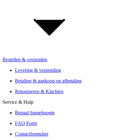
Jobs & carrière
Investor Relations
Voor retailers & merken: B2B Informatie
Bestellen & verzenden
Installatie van de vakhandel
Aanbiedingen van meer dan 300 winkels
Levering & verzending
Verzending of Click & Collect
Betaling & aankoop op afbetaling
Reservering & proefrit ter plaatse
Retourneren & Klachten
Service & Hulp
Bepaal framehoogte
FAQ Form
Contactformulier