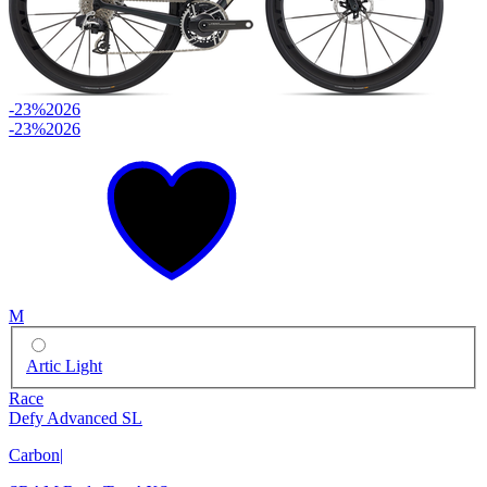
-23%
2026
-23%
2026
M
Artic Light
Race
Defy Advanced SL
Carbon
|