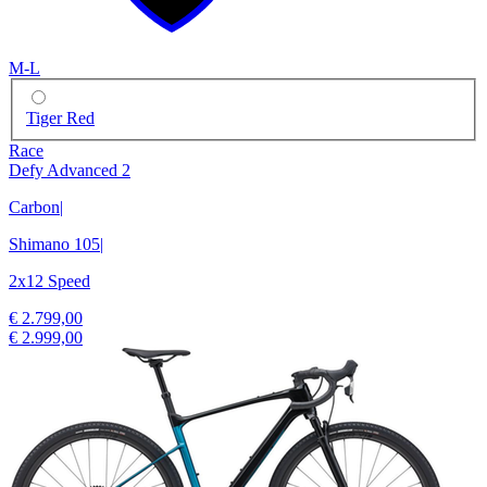
M-L
Tiger Red
Race
Defy Advanced 2
Carbon
|
Shimano 105
|
2x12 Speed
€ 2.799,00
€ 2.999,00