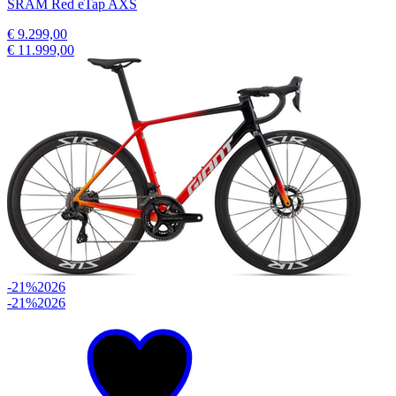
SRAM Red eTap AXS
€ 9.299,00
€ 11.999,00
-21%
2026
-21%
2026