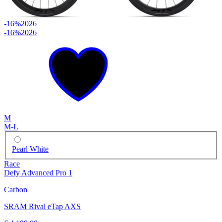
-16%
2026
-16%
2026
M
M-L
Pearl White
Race
Defy Advanced Pro 1
Carbon
|
SRAM Rival eTap AXS