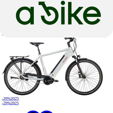
Bosch
|
750wh
|
Derailleur
€ 2.999,00
€ 4.499,00
-29%
2025
-29%
2025