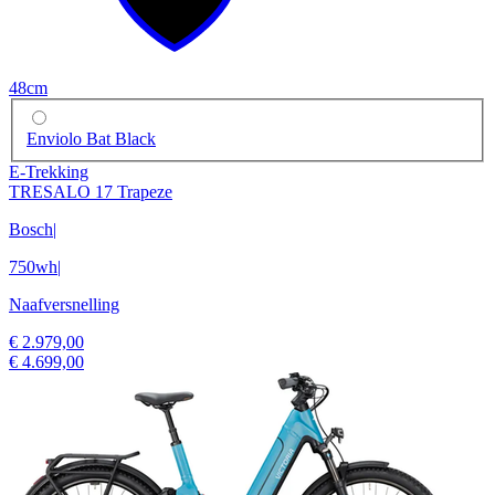
48cm
Enviolo Bat Black
E-Trekking
TRESALO 17 Trapeze
Bosch
|
750wh
|
Naafversnelling
€ 2.979,00
€ 4.699,00