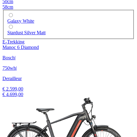
50cm
58cm
Galaxy White
Stardust Silver Matt
E-Trekking
Manoc 6 Diamond
Bosch
|
750wh
|
Derailleur
€ 2.599,00
€ 4.699,00