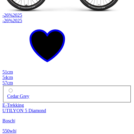
-26%
2025
-26%
2025
51cm
54cm
57cm
Cedar Grey
E-Trekking
UTILYON 5 Diamond
Bosch
|
550wh
|