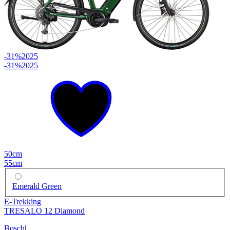
-31%
2025
-31%
2025
50cm
55cm
Emerald Green
E-Trekking
TRESALO 12 Diamond
Bosch
|