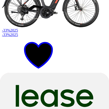
-33%
2025
-33%
2025
48cm
58cm
Anthr Grey Matt
E-Trekking
Avyon 10 Diamond