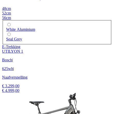
48cm
52cm
56cm
White Aluminium
Seal Grey
E-Trekking
UTILYON 1
Bosch
|
625wh
|
Naafversnelling
€ 3.299,00
€ 4.999,00