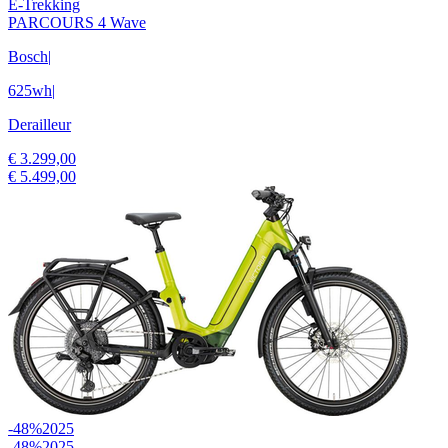
E-Trekking
PARCOURS 4 Wave
Bosch
|
625wh
|
Derailleur
€ 3.299,00
€ 5.499,00
-48%
2025
-48%
2025