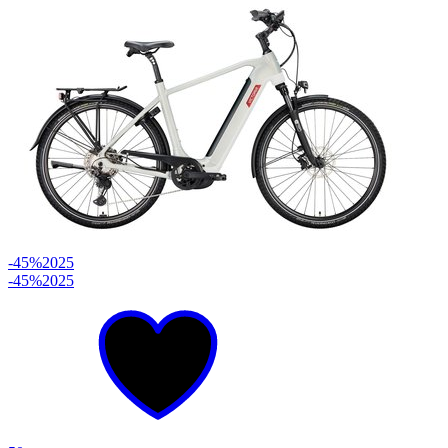
-45%
2025
-45%
2025