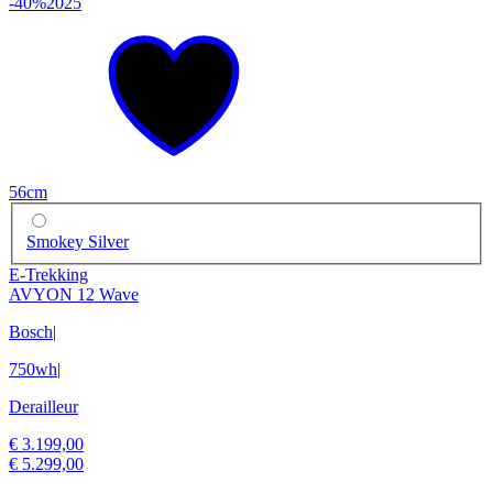
-40%
2025
56cm
Smokey Silver
E-Trekking
AVYON 12 Wave
Bosch
|
750wh
|
Derailleur
€ 3.199,00
€ 5.299,00