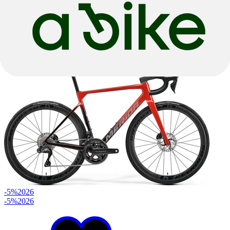
Aluminium
|
SRAM Apex
€ 1.234,05
€ 1.299,00
-5%
2026
-5%
2026