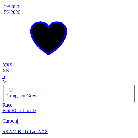
-5%
2026
-5%
2026
XXS
XS
S
M
Tungsten Grey
Race
Foil RC Ultimate
Carbon
|
SRAM Red eTap AXS