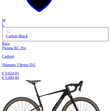
M
L
Carbon Black
Race
Plasma RC Pro
Carbon
|
Shimano Ultegra Di2
€ 9.024,05
€ 9.499,00