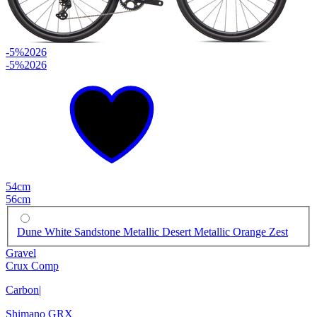
-5%
2026
-5%
2026
54cm
56cm
Dune White Sandstone Metallic Desert Metallic Orange Zest
Gravel
Crux Comp
Carbon
|
Shimano GRX