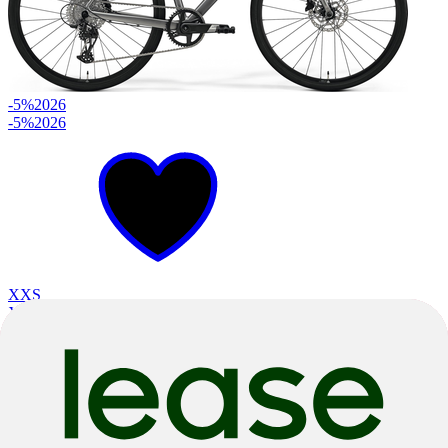
-5%
2026
-5%
2026
XXS
XS
S
L
Silk Gunmetal Grey Black
Flat Bar Road
SPEEDER 500