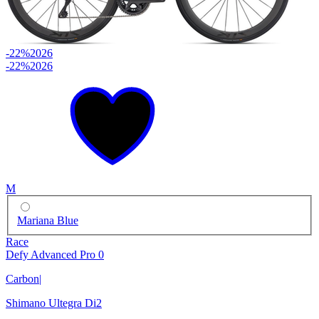
-22%
2026
-22%
2026
M
Mariana Blue
Race
Defy Advanced Pro 0
Carbon
|
Shimano Ultegra Di2