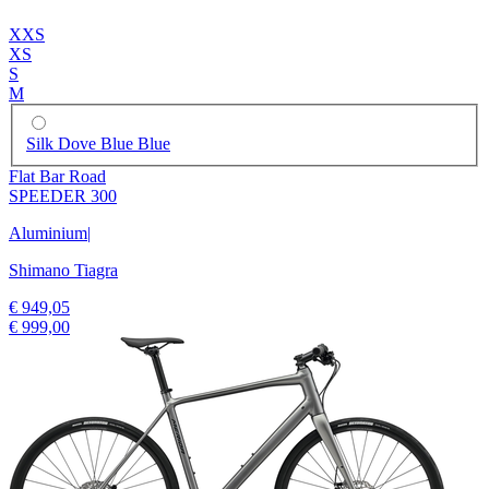
XXS
XS
S
M
Silk Dove Blue Blue
Flat Bar Road
SPEEDER 300
Aluminium
|
Shimano Tiagra
€ 949,05
€ 999,00