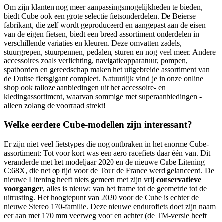
Om zijn klanten nog meer aanpassingsmogelijkheden te bieden,
biedt Cube ook een grote selectie fietsonderdelen. De Beierse
fabrikant, die zelf wordt geproduceerd en aangepast aan de eisen
van de eigen fietsen, biedt een breed assortiment onderdelen in
verschillende variaties en kleuren. Deze omvatten zadels,
stuurgrepen, stuurpennen, pedalen, sturen en nog veel meer. Andere
accessoires zoals verlichting, navigatieapparatuur, pompen,
spatborden en gereedschap maken het uitgebreide assortiment van
de Duitse fietsgigant compleet. Natuurlijk vind je in onze online
shop ook talloze aanbiedingen uit het accessoire- en
kledingassortiment, waarvan sommige met superaanbiedingen -
alleen zolang de voorraad strekt!
Welke eerdere Cube-modellen zijn interessant?
Er zijn niet veel fietstypes die nog ontbraken in het enorme Cube-
assortiment: Tot voor kort was een aero racefiets daar één van. Dit
veranderde met het modeljaar 2020 en de nieuwe Cube Litening
C:68X, die net op tijd voor de Tour de France werd gelanceerd. De
nieuwe Litening heeft niets gemeen met zijn vrij
conservatieve
voorganger
, alles is nieuw: van het frame tot de geometrie tot de
uitrusting. Het hoogtepunt van 2020 voor de Cube is echter de
nieuwe Stereo 170-familie. Deze nieuwe endurofiets doet zijn naam
eer aan met 170 mm veerweg voor en achter (de TM-versie heeft