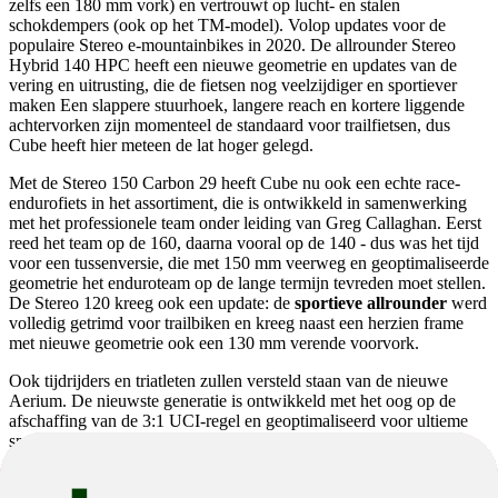
zelfs een 180 mm vork) en vertrouwt op lucht- en stalen
schokdempers (ook op het TM-model). Volop updates voor de
populaire Stereo e-mountainbikes in 2020. De allrounder Stereo
Hybrid 140 HPC heeft een nieuwe geometrie en updates van de
vering en uitrusting, die de fietsen nog veelzijdiger en sportiever
maken Een slappere stuurhoek, langere reach en kortere liggende
achtervorken zijn momenteel de standaard voor trailfietsen, dus
Cube heeft hier meteen de lat hoger gelegd.
Met de Stereo 150 Carbon 29 heeft Cube nu ook een echte race-
endurofiets in het assortiment, die is ontwikkeld in samenwerking
met het professionele team onder leiding van Greg Callaghan. Eerst
reed het team op de 160, daarna vooral op de 140 - dus was het tijd
voor een tussenversie, die met 150 mm veerweg en geoptimaliseerde
geometrie het enduroteam op de lange termijn tevreden moet stellen.
De Stereo 120 kreeg ook een update: de
sportieve allrounder
werd
volledig getrimd voor trailbiken en kreeg naast een herzien frame
met nieuwe geometrie ook een 130 mm verende voorvork.
Ook tijdrijders en triatleten zullen versteld staan van de nieuwe
Aerium. De nieuwste generatie is ontwikkeld met het oog op de
afschaffing van de 3:1 UCI-regel en geoptimaliseerd voor ultieme
snelheid door een bijna perfecte aerodynamica. Hiervoor is het
frame volledig opnieuw ontwikkeld en is er meer nadruk gelegd op
systeemintegratie als holistisch concept. Schijfremmen zijn ook aan