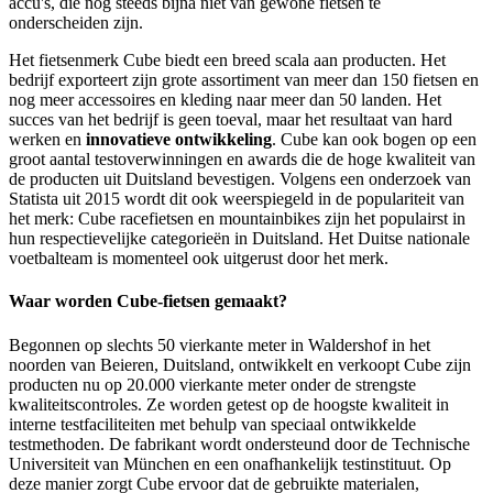
accu's, die nog steeds bijna niet van gewone fietsen te
onderscheiden zijn.
Het fietsenmerk Cube biedt een breed scala aan producten. Het
bedrijf exporteert zijn grote assortiment van meer dan 150 fietsen en
nog meer accessoires en kleding naar meer dan 50 landen. Het
succes van het bedrijf is geen toeval, maar het resultaat van hard
werken en
innovatieve ontwikkeling
. Cube kan ook bogen op een
groot aantal testoverwinningen en awards die de hoge kwaliteit van
de producten uit Duitsland bevestigen. Volgens een onderzoek van
Statista uit 2015 wordt dit ook weerspiegeld in de populariteit van
het merk: Cube racefietsen en mountainbikes zijn het populairst in
hun respectievelijke categorieën in Duitsland. Het Duitse nationale
voetbalteam is momenteel ook uitgerust door het merk.
Waar worden Cube-fietsen gemaakt?
Begonnen op slechts 50 vierkante meter in Waldershof in het
noorden van Beieren, Duitsland, ontwikkelt en verkoopt Cube zijn
producten nu op 20.000 vierkante meter onder de strengste
kwaliteitscontroles. Ze worden getest op de hoogste kwaliteit in
interne testfaciliteiten met behulp van speciaal ontwikkelde
testmethoden. De fabrikant wordt ondersteund door de Technische
Universiteit van München en een onafhankelijk testinstituut. Op
deze manier zorgt Cube ervoor dat de gebruikte materialen,