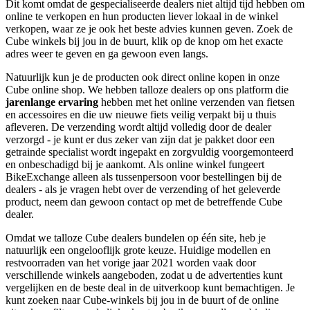
Dit komt omdat de gespecialiseerde dealers niet altijd tijd hebben om
online te verkopen en hun producten liever lokaal in de winkel
verkopen, waar ze je ook het beste advies kunnen geven. Zoek de
Cube winkels bij jou in de buurt, klik op de knop om het exacte
adres weer te geven en ga gewoon even langs.
Natuurlijk kun je de producten ook direct online kopen in onze
Cube online shop. We hebben talloze dealers op ons platform die
jarenlange ervaring
hebben met het online verzenden van fietsen
en accessoires en die uw nieuwe fiets veilig verpakt bij u thuis
afleveren. De verzending wordt altijd volledig door de dealer
verzorgd - je kunt er dus zeker van zijn dat je pakket door een
getrainde specialist wordt ingepakt en zorgvuldig voorgemonteerd
en onbeschadigd bij je aankomt. Als online winkel fungeert
BikeExchange alleen als tussenpersoon voor bestellingen bij de
dealers - als je vragen hebt over de verzending of het geleverde
product, neem dan gewoon contact op met de betreffende Cube
dealer.
Omdat we talloze Cube dealers bundelen op één site, heb je
natuurlijk een ongelooflijk grote keuze. Huidige modellen en
restvoorraden van het vorige jaar 2021 worden vaak door
verschillende winkels aangeboden, zodat u de advertenties kunt
vergelijken en de beste deal in de uitverkoop kunt bemachtigen. Je
kunt zoeken naar Cube-winkels bij jou in de buurt of de online