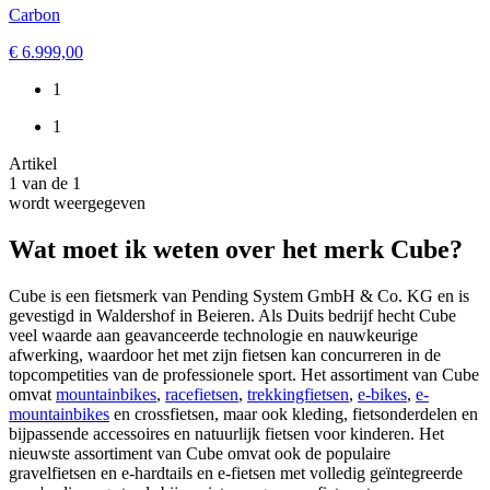
Carbon
€ 6.999,00
1
1
Artikel
1
van de
1
wordt weergegeven
Wat moet ik weten over het merk Cube?
Cube is een fietsmerk van Pending System GmbH & Co. KG en is
gevestigd in Waldershof in Beieren. Als Duits bedrijf hecht Cube
veel waarde aan geavanceerde technologie en nauwkeurige
afwerking, waardoor het met zijn fietsen kan concurreren in de
topcompetities van de professionele sport. Het assortiment van Cube
omvat
mountainbikes
,
racefietsen
,
trekkingfietsen
,
e-bikes
,
e-
mountainbikes
en crossfietsen, maar ook kleding, fietsonderdelen en
bijpassende accessoires en natuurlijk fietsen voor kinderen. Het
nieuwste assortiment van Cube omvat ook de populaire
gravelfietsen en e-hardtails en e-fietsen met volledig geïntegreerde