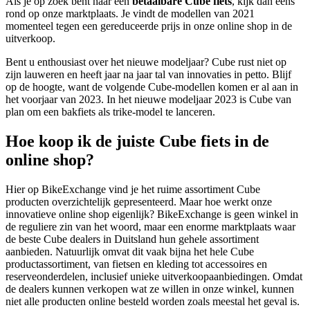
Als je op zoek bent naar een
betaalbare Cube fiets
, kijk dan eens
rond op onze marktplaats. Je vindt de modellen van 2021
momenteel tegen een gereduceerde prijs in onze online shop in de
uitverkoop.
Bent u enthousiast over het nieuwe modeljaar? Cube rust niet op
zijn lauweren en heeft jaar na jaar tal van innovaties in petto. Blijf
op de hoogte, want de volgende Cube-modellen komen er al aan in
het voorjaar van 2023. In het nieuwe modeljaar 2023 is Cube van
plan om een bakfiets als trike-model te lanceren.
Hoe koop ik de juiste Cube fiets in de
online shop?
Hier op BikeExchange vind je het ruime assortiment Cube
producten overzichtelijk gepresenteerd. Maar hoe werkt onze
innovatieve online shop eigenlijk? BikeExchange is geen winkel in
de reguliere zin van het woord, maar een enorme marktplaats waar
de beste Cube dealers in Duitsland hun gehele assortiment
aanbieden. Natuurlijk omvat dit vaak bijna het hele Cube
productassortiment, van fietsen en kleding tot accessoires en
reserveonderdelen, inclusief unieke uitverkoopaanbiedingen. Omdat
de dealers kunnen verkopen wat ze willen in onze winkel, kunnen
niet alle producten online besteld worden zoals meestal het geval is.