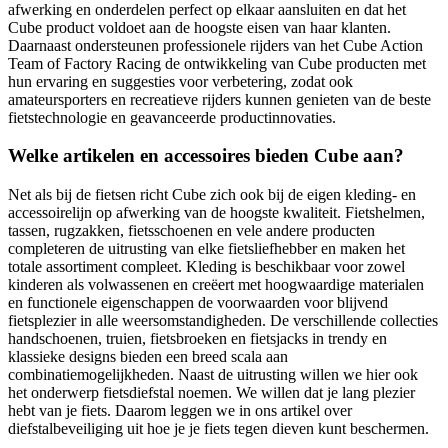
afwerking en onderdelen perfect op elkaar aansluiten en dat het
Cube product voldoet aan de hoogste eisen van haar klanten.
Daarnaast ondersteunen professionele rijders van het Cube Action
Team of Factory Racing de ontwikkeling van Cube producten met
hun ervaring en suggesties voor verbetering, zodat ook
amateursporters en recreatieve rijders kunnen genieten van de beste
fietstechnologie en geavanceerde productinnovaties.
Welke artikelen en accessoires bieden Cube aan?
Net als bij de fietsen richt Cube zich ook bij de eigen kleding- en
accessoirelijn op afwerking van de hoogste kwaliteit. Fietshelmen,
tassen, rugzakken, fietsschoenen en vele andere producten
completeren de uitrusting van elke fietsliefhebber en maken het
totale assortiment compleet. Kleding is beschikbaar voor zowel
kinderen als volwassenen en creëert met hoogwaardige materialen
en functionele eigenschappen de voorwaarden voor blijvend
fietsplezier in alle weersomstandigheden. De verschillende collecties
handschoenen, truien, fietsbroeken en fietsjacks in trendy en
klassieke designs bieden een breed scala aan
combinatiemogelijkheden. Naast de uitrusting willen we hier ook
het onderwerp fietsdiefstal noemen. We willen dat je lang plezier
hebt van je fiets. Daarom leggen we in ons artikel over
diefstalbeveiliging uit hoe je je fiets tegen dieven kunt beschermen.