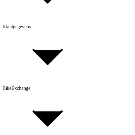
Klantgegevens
Bepaal framehoogte
FAQ Form
Contactformulier
Klant account
BikeExchange
Algemene voorwaarden
Gegevensbescherming
Opmerking volgens de batterijwet
Cookie-instellingen