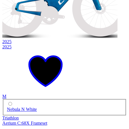
2025
2025
M
Nebula N White
Triathlon
Aerium C:68X Frameset