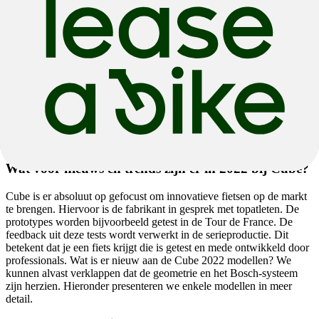
boord. Weet je niet welke triatlonfiets bij jou past? Bekijk dan
onze
blogpost over koopadvies voor triatlonfietsen.
In het mountainbike segment vervangt de Reaction nu de oude LTD
met een nieuw aluminium frame en heeft grote schoenen te vullen.
Andere hoogtepunten zijn Cube's eerste kinderfiets, de Stereo Youth
140, en de NuRoad, waarmee Cube het gravelsegment heeft
betreden. De veelzijdige fiets moet alles aankunnen - asfalt, gravel,
modder. Een ander hoogtepunt is de nieuwe Agree Hybrid. Deze
laatste is de eerste e-roadfiets van Cube en is met de geïntegreerde
Fazua-aandrijving in de onderbuis een echte blikvanger die bijna
niet te onderscheiden is van een gewone racefiets.
Wat voor nieuws en trends zijn er in 2022 bij Cube?
Cube is er absoluut op gefocust om innovatieve fietsen op de markt
te brengen. Hiervoor is de fabrikant in gesprek met topatleten. De
prototypes worden bijvoorbeeld getest in de Tour de France. De
feedback uit deze tests wordt verwerkt in de serieproductie. Dit
betekent dat je een fiets krijgt die is getest en mede ontwikkeld door
professionals. Wat is er nieuw aan de Cube 2022 modellen? We
kunnen alvast verklappen dat de geometrie en het Bosch-systeem
zijn herzien. Hieronder presenteren we enkele modellen in meer
detail.