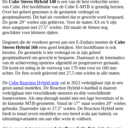
De
Cube Stereo Hybrid 140
is een van de best verkochte series
van Cube. Het hoofdframe van de Cube E-MTB is grondig herzien.
Over het geheel genomen is de geometrie verlengd en
geoptimaliseerd. Dit had als voordeel dat er gewicht werd bespaard.
De grote 29" wielen zijn gebleven. Voor de maten XS en S zijn
deze aangepast met 27,5" wielen. Dit maakt de fietsen nog
geschikter voor kleinere rijders.
Degenen die de voorkeur geven aan een E-Enduro moeten de
Cube
Stereo Hybrid 160
eens goed bekijken. Het hoofdframe is ook
herzien. De geometrie is iets verlengd en in zijn geheel
geoptimaliseerd om gewicht te besparen. Daarnaast is de kinematica
van de achtervering opnieuw afgesteld en progressiever gemaakt.
Dit komt tot uiting in de veerweg van 170 mm voor en 160 mm
achter. De fiets wordt geleverd met 27,5 mm wielen in alle maten.
De
Cube Reaction Hybrid serie
zal in 2022 verkrijgbaar zijn in een
groot aantal modellen. De Reaction Hybrid e-hardtail is daarom
verkrijgbaar met verschillende motoren en drie verschillende
framevormen. Als step-through model met een lage bovenbuis of in
de klassieke MTB-geometrie. Vanaf de 17" maat worden 29" wielen
gebruikt. Daaronder zijn er 27,5" wielen. De Reaction Hybrid serie
biedt in totaal zeven modellen en een breed scala aan batterij- en
uitrustingsvarianten om aan elke wens te voldoen.