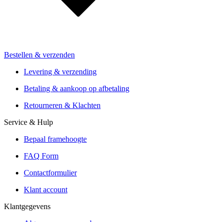
Voor retailers & merken: B2B Informatie
Bestellen & verzenden
Installatie van de vakhandel
Aanbiedingen van meer dan 300 winkels
Levering & verzending
Verzending of Click & Collect
Betaling & aankoop op afbetaling
Reservering & proefrit ter plaatse
Retourneren & Klachten
Service & Hulp
Bepaal framehoogte
FAQ Form
Contactformulier
Klant account
Klantgegevens