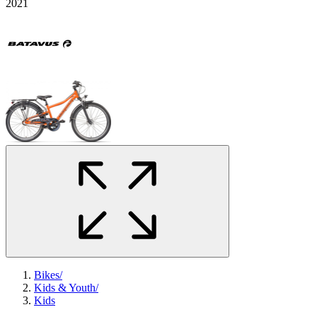
2021
Bikes
/
Kids & Youth
/
Kids