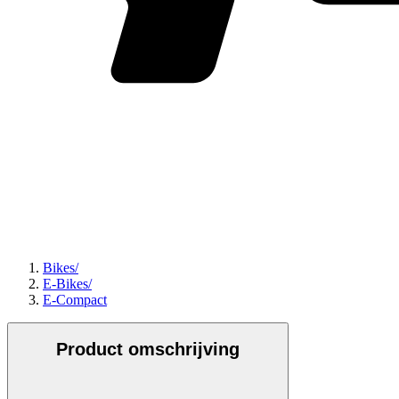
Bikes
/
E-Bikes
/
E-Compact
Product omschrijving