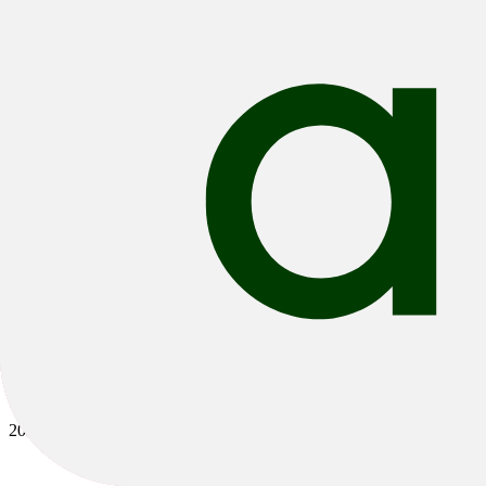
Bikes
/
Road
/
Gravel
2024