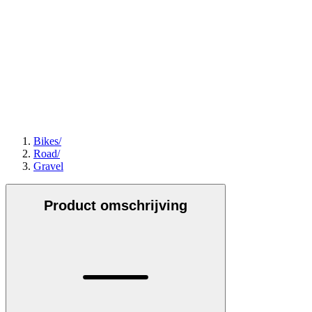
Bikes
/
Road
/
Gravel
Product omschrijving