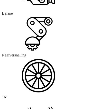
Bafang
Naafversnelling
16"