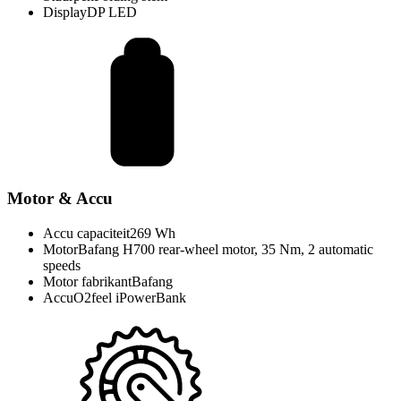
Display
DP LED
Motor & Accu
Accu capaciteit
269 Wh
Motor
Bafang H700 rear-wheel motor, 35 Nm, 2 automatic
speeds
Motor fabrikant
Bafang
Accu
O2feel iPowerBank