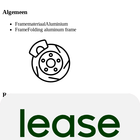
Algemeen
Framemateriaal
Aluminium
Frame
Folding aluminum frame
Remmen
Rem
Shimano MT200 hydraulic braking system
Remschijven
Shimano hydraulic disc brake rotors
Remgrepen
Shimano MT200 hydraulic brake levers