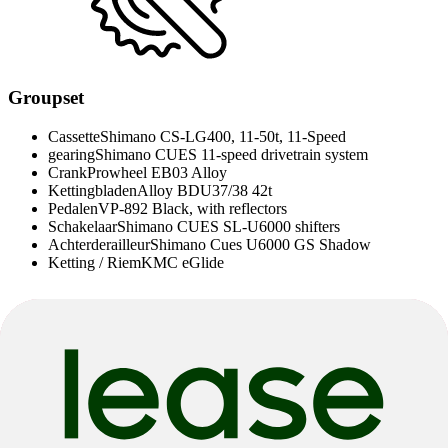
Groupset
Cassette
Shimano CS-LG400, 11-50t, 11-Speed
gearing
Shimano CUES 11-speed drivetrain system
Crank
Prowheel EB03 Alloy
Kettingbladen
Alloy BDU37/38 42t
Pedalen
VP-892 Black, with reflectors
Schakelaar
Shimano CUES SL-U6000 shifters
Achterderailleur
Shimano Cues U6000 GS Shadow
Ketting / Riem
KMC eGlide