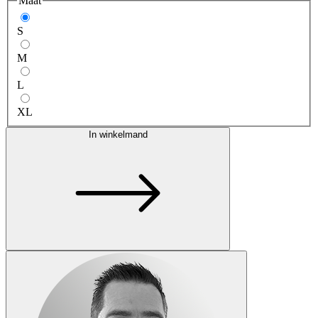
Maat
S
M
L
XL
In winkelmand