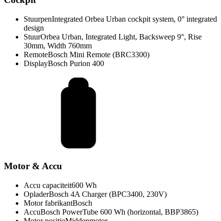
Stuurpen
Integrated Orbea Urban cockpit system, 0° integrated
design
Stuur
Orbea Urban, Integrated Light, Backsweep 9°, Rise
30mm, Width 760mm
Remote
Bosch Mini Remote (BRC3300)
Display
Bosch Purion 400
Motor & Accu
Accu capaciteit
600 Wh
Oplader
Bosch 4A Charger (BPC3400, 230V)
Motor fabrikant
Bosch
Accu
Bosch PowerTube 600 Wh (horizontal, BBP3865)
Motor positie
Middenmotor