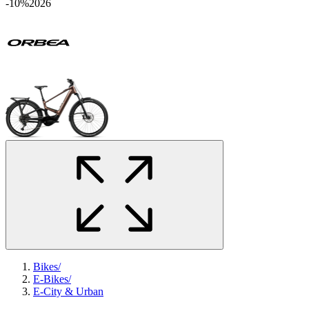
-10%
2026
Bikes
/
E-Bikes
/
E-City & Urban