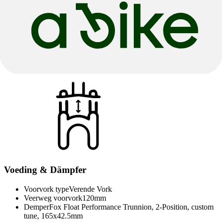
Zadel
Zadel
Selle Royal Vivo Ergo saddle
Zadelpen Remote
OC Dropper Remote for SRAM
Matchmaker
Zadelpen
OC Mountain Control MC22 dropper seatpost, 31.6
mm
Voeding & Dämpfer
Voorvork type
Verende Vork
Veerweg voorvork
120mm
Demper
Fox Float Performance Trunnion, 2-Position, custom
tune, 165x42.5mm