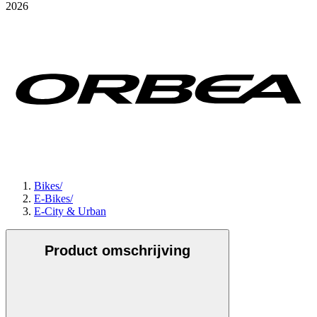
2026
Bikes
/
E-Bikes
/
E-City & Urban
Product omschrijving