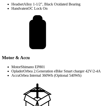
Headset
Alloy 1-1/2", Black Oxidated Bearing
Handvaten
OC Lock On
Motor & Accu
Motor
Shimano EP801
Oplader
Orbea 2.Generation eBike Smart charger 42V/2-4A
Accu
Orbea Internal 360Wh (Optional 540Wh)