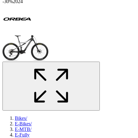
-30%
2024
Bikes
/
E-Bikes
/
E-MTB
/
E-Fully