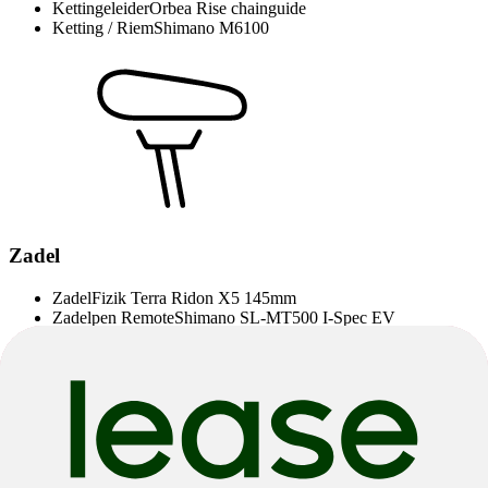
Kettingeleider
Orbea Rise chainguide
Ketting / Riem
Shimano M6100
Zadel
Zadel
Fizik Terra Ridon X5 145mm
Zadelpen Remote
Shimano SL-MT500 I-Spec EV
Zadelpen
OC Mountain Control MC21, 31.6mm, Dropper