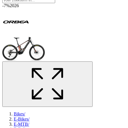
-7%
2026
Bikes
/
E-Bikes
/
E-MTB
/