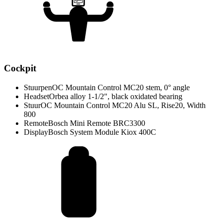
Cockpit
Stuurpen
OC Mountain Control MC20 stem, 0° angle
Headset
Orbea alloy 1-1/2", black oxidated bearing
Stuur
OC Mountain Control MC20 Alu SL, Rise20, Width
800
Remote
Bosch Mini Remote BRC3300
Display
Bosch System Module Kiox 400C