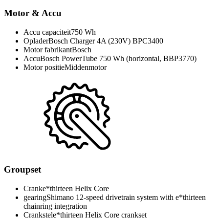
Motor & Accu
Accu capaciteit
750 Wh
Oplader
Bosch Charger 4A (230V) BPC3400
Motor fabrikant
Bosch
Accu
Bosch PowerTube 750 Wh (horizontal, BBP3770)
Motor positie
Middenmotor
Groupset
Crank
e*thirteen Helix Core
gearing
Shimano 12-speed drivetrain system with e*thirteen
chainring integration
Crankstel
e*thirteen Helix Core crankset