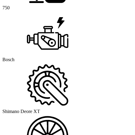
750
Bosch
Shimano Deore XT