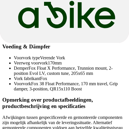
Voeding & Dämpfer
Voorvork type
Verende Vork
Veerweg voorvork
170mm
Demper
Fox Float X Performance, Trunnion mount, 2-
position Evol LV, custom tune, 205x65 mm
Vork fabrikant
Fox
Voorvork
Fox 38 Float Performance, 170 mm travel, Grip
damper, 3-position, QR15x110 Boost
Opmerking over productafbeeldingen,
productbeschrijving en specificaties
Afwijkingen tussen gespecificeerde en gemonteerde componenten
zijn mogelijk afhankelijk van de leveringssituatie. Alternatief
gemonteerde componenten voldoen aan hetzelfde kwaliteitsniveau