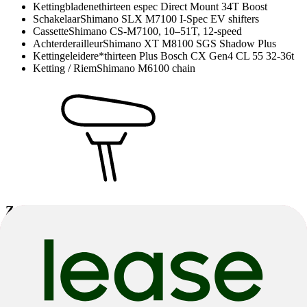
Kettingbladen
ethirteen espec Direct Mount 34T Boost
Schakelaar
Shimano SLX M7100 I-Spec EV shifters
Cassette
Shimano CS-M7100, 10–51T, 12-speed
Achterderailleur
Shimano XT M8100 SGS Shadow Plus
Kettingeleider
e*thirteen Plus Bosch CX Gen4 CL 55 32-36t
Ketting / Riem
Shimano M6100 chain
Zadel
Zadel
Fizik Aidon saddle, manganese rails, 208 x 145 mm
Zadelpen Remote
Shimano SL-MT500 I-Spec EV
Zadelpen
OC Mountain Control MC22 dropper seatpost, 31.6
mm diameter