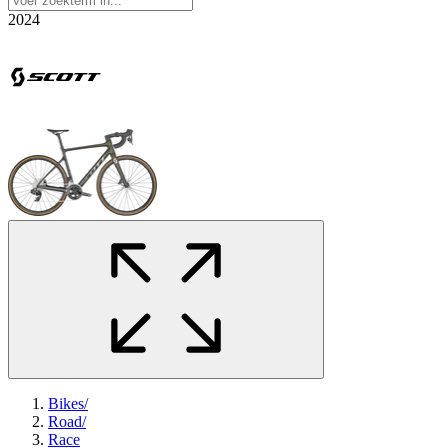
2024
Bikes
/
Road
/
Race