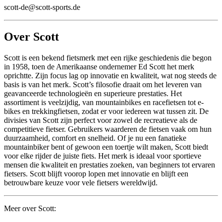
scott-de@scott-sports.de
Over Scott
Scott is een bekend fietsmerk met een rijke geschiedenis die begon
in 1958, toen de Amerikaanse ondernemer Ed Scott het merk
oprichtte. Zijn focus lag op innovatie en kwaliteit, wat nog steeds de
basis is van het merk. Scott’s filosofie draait om het leveren van
geavanceerde technologieën en superieure prestaties. Het
assortiment is veelzijdig, van mountainbikes en racefietsen tot e-
bikes en trekkingfietsen, zodat er voor iedereen wat tussen zit. De
divisies van Scott zijn perfect voor zowel de recreatieve als de
competitieve fietser. Gebruikers waarderen de fietsen vaak om hun
duurzaamheid, comfort en snelheid. Of je nu een fanatieke
mountainbiker bent of gewoon een toertje wilt maken, Scott biedt
voor elke rijder de juiste fiets. Het merk is ideaal voor sportieve
mensen die kwaliteit en prestaties zoeken, van beginners tot ervaren
fietsers. Scott blijft voorop lopen met innovatie en blijft een
betrouwbare keuze voor vele fietsers wereldwijd.
Meer over Scott: