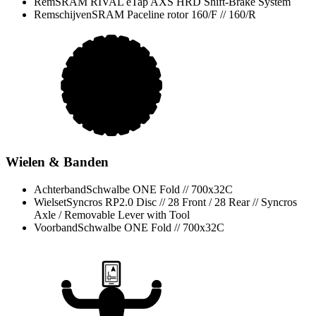
Rem
SRAM RIVAL eTap AXS HRD Shift-Brake System
Remschijven
SRAM Paceline rotor 160/F // 160/R
Wielen & Banden
Achterband
Schwalbe ONE Fold // 700x32C
Wielset
Syncros RP2.0 Disc // 28 Front / 28 Rear // Syncros
Axle / Removable Lever with Tool
Voorband
Schwalbe ONE Fold // 700x32C