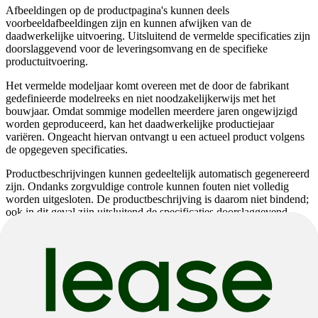
Afbeeldingen op de productpagina's kunnen deels
voorbeeldafbeeldingen zijn en kunnen afwijken van de
daadwerkelijke uitvoering. Uitsluitend de vermelde specificaties zijn
doorslaggevend voor de leveringsomvang en de specifieke
productuitvoering.
Het vermelde modeljaar komt overeen met de door de fabrikant
gedefinieerde modelreeks en niet noodzakelijkerwijs met het
bouwjaar. Omdat sommige modellen meerdere jaren ongewijzigd
worden geproduceerd, kan het daadwerkelijke productiejaar
variëren. Ongeacht hiervan ontvangt u een actueel product volgens
de opgegeven specificaties.
Productbeschrijvingen kunnen gedeeltelijk automatisch gegenereerd
zijn. Ondanks zorgvuldige controle kunnen fouten niet volledig
worden uitgesloten. De productbeschrijving is daarom niet bindend;
ook in dit geval zijn uitsluitend de specificaties doorslaggevend.
Wijzigingen en fouten voorbehouden.
Scott
Addict 10
Scott
Addict 10