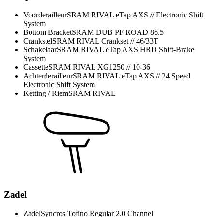
Voorderailleur
SRAM RIVAL eTap AXS // Electronic Shift
System
Bottom Bracket
SRAM DUB PF ROAD 86.5
Crankstel
SRAM RIVAL Crankset // 46/33T
Schakelaar
SRAM RIVAL eTap AXS HRD Shift-Brake
System
Cassette
SRAM RIVAL XG1250 // 10-36
Achterderailleur
SRAM RIVAL eTap AXS // 24 Speed
Electronic Shift System
Ketting / Riem
SRAM RIVAL
Zadel
Zadel
Syncros Tofino Regular 2.0 Channel