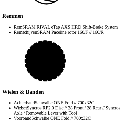
Remmen
Rem
SRAM RIVAL eTap AXS HRD Shift-Brake System
Remschijven
SRAM Paceline rotor 160/F // 160/R
Wielen & Banden
Achterband
Schwalbe ONE Fold // 700x32C
Wielset
Syncros RP2.0 Disc // 28 Front / 28 Rear // Syncros
Axle / Removable Lever with Tool
Voorband
Schwalbe ONE Fold // 700x32C