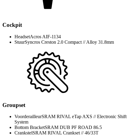
Cockpit
Headset
Acros AIF-1134
Stuur
Syncros Creston 2.0 Compact // Alloy 31.8mm
Groupset
Voorderailleur
SRAM RIVAL eTap AXS // Electronic Shift
System
Bottom Bracket
SRAM DUB PF ROAD 86.5
Crankstel
SRAM RIVAL Crankset // 46/33T