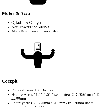
Motor & Accu
Oplader
4A Charger
Accu
PowerTube 500Wh
Motor
Bosch Performance BES3
Cockpit
Display
Intuvia 100 Display
Headset
Acros / 1.5"- 1.5" // semi integ. OD 50/61mm / ID
44/55mm
Stuur
Syncros 3.0 720mm / 31.8mm / 8° / 20mm rise //