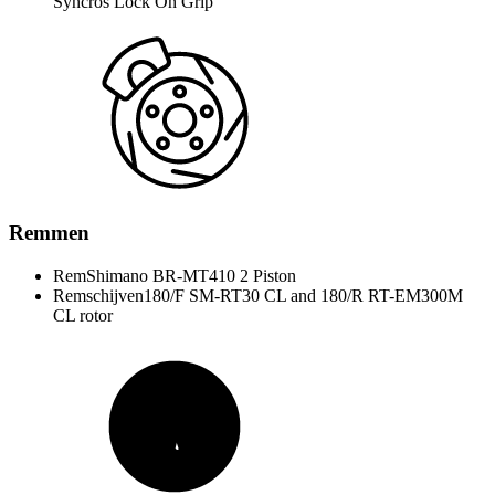
Syncros Lock On Grip
Remmen
Rem
Shimano BR-MT410 2 Piston
Remschijven
180/F SM-RT30 CL and 180/R RT-EM300M
CL rotor