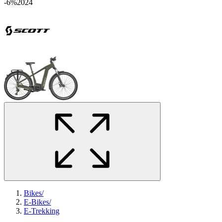
-6%
2024
Bikes
/
E-Bikes
/
E-Trekking