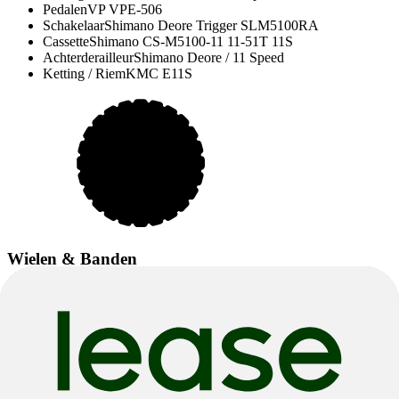
Pedalen
VP VPE-506
Schakelaar
Shimano Deore Trigger SLM5100RA
Cassette
Shimano CS-M5100-11 11-51T 11S
Achterderailleur
Shimano Deore / 11 Speed
Ketting / Riem
KMC E11S
Wielen & Banden
Spaken
Black Spokes
Achternaaf
Shimano FH-MT400B / Boost 12x148mm
Achterband
Schwalbe Johnny Watts 29x2.35" Wired
Wielset
Syncros X18 Disc
Voorband
Schwalbe Johnny Watts 29x2.35" Wired
Voornaaf
Shimano HB-MT400 / 15x110mm