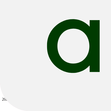
Bikes
/
Road
/
Race
2024