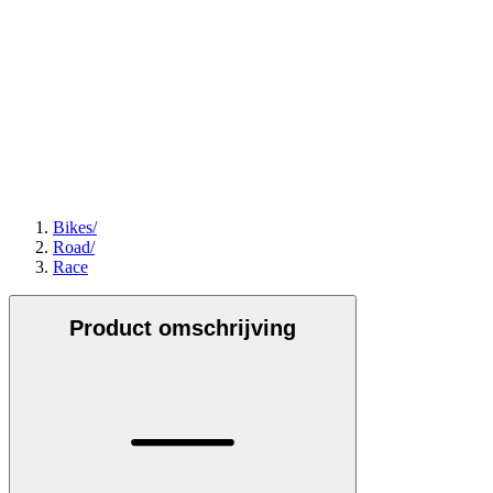
Bikes
/
Road
/
Race
Product omschrijving