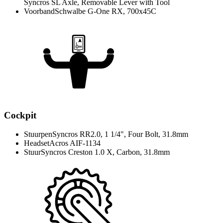
Syncros SL Axle, Removable Lever with Tool
Voorband
Schwalbe G-One RX, 700x45C
Cockpit
Stuurpen
Syncros RR2.0, 1 1/4", Four Bolt, 31.8mm
Headset
Acros AIF-1134
Stuur
Syncros Creston 1.0 X, Carbon, 31.8mm