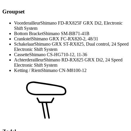
Groupset
Voorderailleur
Shimano FD-RX825F GRX Di2, Electronic
Shift System
Bottom Bracket
Shimano SM-BB71-41B
Crankstel
Shimano GRX FC-RX820-2, 48/31
Schakelaar
Shimano GRX ST-RX825, Dual control, 24 Speed
Electronic Shift System
Cassette
Shimano CS-HG710-12, 11-36
Achterderailleur
Shimano RD-RX825 GRX Di2, 24 Speed
Electronic Shift System
Ketting / Riem
Shimano CN-M8100-12