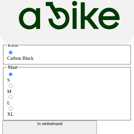
€ 4.999,00
-6%
€ 4.680,00
Incl. belastingen Excl. verzendkosten
Kleur
Carbon Black
Maat
S
M
L
XL
In winkelmand