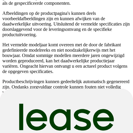
als de gespecificeerde componenten.
Afbeeldingen op de productpagina's kunnen deels
voorbeeldafbeeldingen zijn en kunnen afwijken van de
daadwerkelijke uitvoering. Uitsluitend de vermelde specificaties zijn
doorslaggevend voor de leveringsomvang en de specifieke
productuitvoering.
Het vermelde modeljaar komt overeen met de door de fabrikant
gedefinieerde modelreeks en niet noodzakelijkerwijs met het
bouwjaar. Omdat sommige modellen meerdere jaren ongewijzigd
worden geproduceerd, kan het daadwerkelijke productiejaar
variëren. Ongeacht hiervan ontvangt u een actueel product volgens
de opgegeven specificaties.
Productbeschrijvingen kunnen gedeeltelijk automatisch gegenereerd
zijn. Ondanks zorgvuldige controle kunnen fouten niet volledig
worden uitgesloten. De productbeschrijving is daarom niet bindend;
ook in dit geval zijn uitsluitend de specificaties doorslaggevend.
Wijzigingen en fouten voorbehouden.
Scott
Addict Gravel 15
Scott
Addict Gravel 15