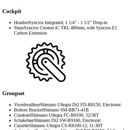
Cockpit
Headset
Syncros Integrated, 1 1/4" - 1 1/2" Drop-in
Stuur
Syncros Creston iC TRI, 400mm, with Syncros E1
Carbon Extension
Groupset
Voorderailleur
Shimano Ultegra Di2 FD-R8150, Electronic
Bottom Bracket
Shimano SM-BB71-41B
Crankstel
Shimano Ultegra FC-R8100, 52/36T
Schakelaar
Shimano Di2 SW-R9160, Electronic
Cassette
Shimano Ultegra CS-R8100-12, 11-30T