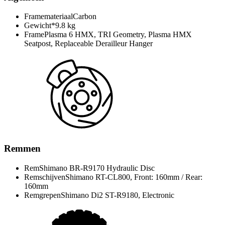
Framemateriaal
Carbon
Gewicht*
9.8 kg
Frame
Plasma 6 HMX, TRI Geometry, Plasma HMX
Seatpost, Replaceable Derailleur Hanger
Remmen
Rem
Shimano BR-R9170 Hydraulic Disc
Remschijven
Shimano RT-CL800, Front: 160mm / Rear:
160mm
Remgrepen
Shimano Di2 ST-R9180, Electronic