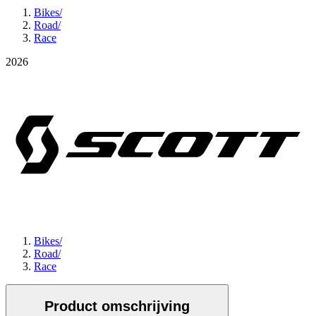
Bikes
/
Road
/
Race
2026
Bikes
/
Road
/
Race
Product omschrijving