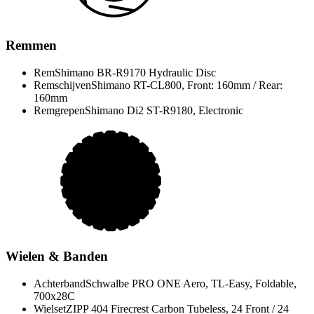
Remmen
Rem
Shimano BR-R9170 Hydraulic Disc
Remschijven
Shimano RT-CL800, Front: 160mm / Rear:
160mm
Remgrepen
Shimano Di2 ST-R9180, Electronic
Wielen & Banden
Achterband
Schwalbe PRO ONE Aero, TL-Easy, Foldable,
700x28C
Wielset
ZIPP 404 Firecrest Carbon Tubeless, 24 Front / 24