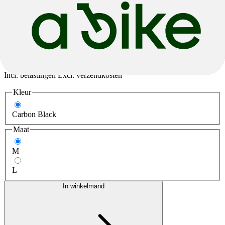
Scott
Plasma RC Pro
€ 9.499,00
-5%
€ 9.024,05
Incl. belastingen Excl. verzendkosten
Kleur
Carbon Black
Maat
M
L
In winkelmand