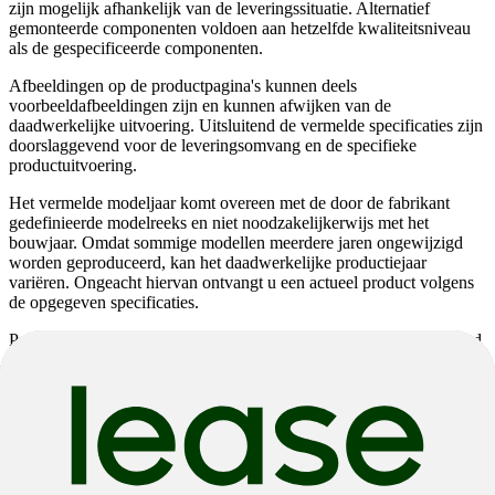
zijn mogelijk afhankelijk van de leveringssituatie. Alternatief
gemonteerde componenten voldoen aan hetzelfde kwaliteitsniveau
als de gespecificeerde componenten.
Afbeeldingen op de productpagina's kunnen deels
voorbeeldafbeeldingen zijn en kunnen afwijken van de
daadwerkelijke uitvoering. Uitsluitend de vermelde specificaties zijn
doorslaggevend voor de leveringsomvang en de specifieke
productuitvoering.
Het vermelde modeljaar komt overeen met de door de fabrikant
gedefinieerde modelreeks en niet noodzakelijkerwijs met het
bouwjaar. Omdat sommige modellen meerdere jaren ongewijzigd
worden geproduceerd, kan het daadwerkelijke productiejaar
variëren. Ongeacht hiervan ontvangt u een actueel product volgens
de opgegeven specificaties.
Productbeschrijvingen kunnen gedeeltelijk automatisch gegenereerd
zijn. Ondanks zorgvuldige controle kunnen fouten niet volledig
worden uitgesloten. De productbeschrijving is daarom niet bindend;
ook in dit geval zijn uitsluitend de specificaties doorslaggevend.
Wijzigingen en fouten voorbehouden.
Scott
Plasma RC Pro