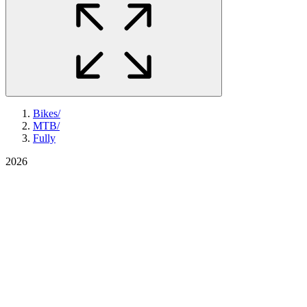
Bikes
/
MTB
/
Fully
2026