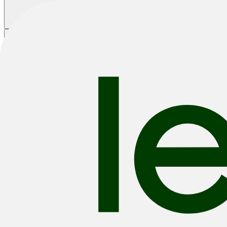
Winkelmandje
|
|
|
Fietsen
E-Bikes
Accessoires
Outlet
-12%
2026