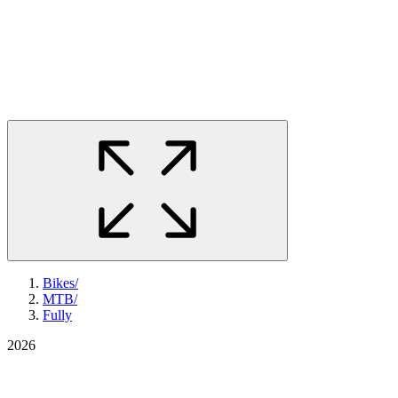
Bikes
/
MTB
/
Fully
2026