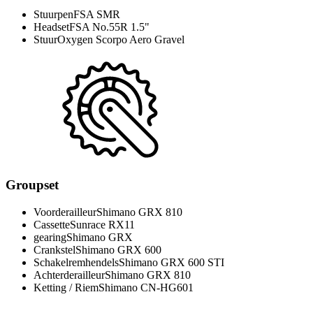
Stuurpen
FSA SMR
Headset
FSA No.55R 1.5"
Stuur
Oxygen Scorpo Aero Gravel
Groupset
Voorderailleur
Shimano GRX 810
Cassette
Sunrace RX11
gearing
Shimano GRX
Crankstel
Shimano GRX 600
Schakelremhendels
Shimano GRX 600 STI
Achterderailleur
Shimano GRX 810
Ketting / Riem
Shimano CN-HG601