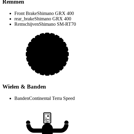
Remmen
Front Brake
Shimano GRX 400
rear_brake
Shimano GRX 400
Remschijven
Shimano SM-RT70
Wielen & Banden
Banden
Continental Terra Speed