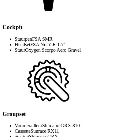
Cockpit
Stuurpen
FSA SMR
Headset
FSA No.55R 1.5"
Stuur
Oxygen Scorpo Aero Gravel
Groupset
Voorderailleur
Shimano GRX 810
Cassette
Sunrace RX11
gearing
Shimano GRX