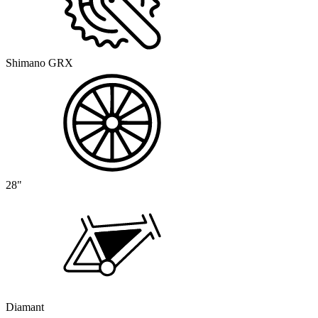
Shimano GRX
28"
Diamant