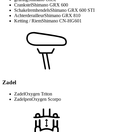
Crankstel
Shimano GRX 600
Schakelremhendels
Shimano GRX 600 STI
Achterderailleur
Shimano GRX 810
Ketting / Riem
Shimano CN-HG601
Zadel
Zadel
Oxygen Triton
Zadelpen
Oxygen Scorpo