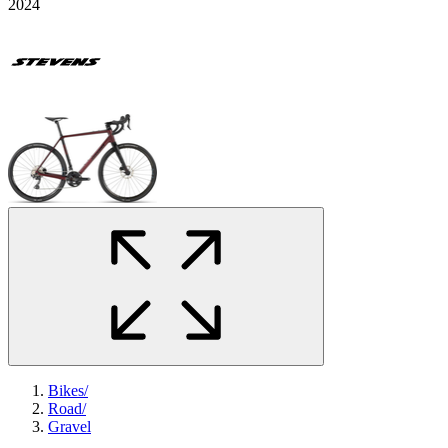
2024
Bikes
/
Road
/
Gravel