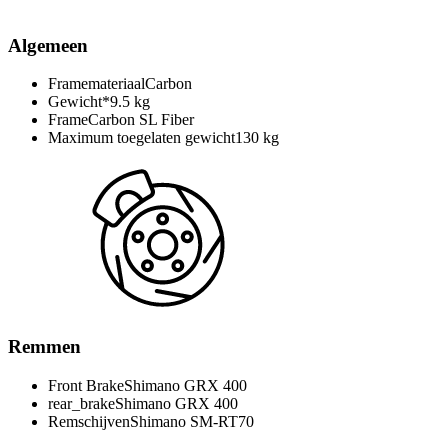
Algemeen
Framemateriaal
Carbon
Gewicht*
9.5 kg
Frame
Carbon SL Fiber
Maximum toegelaten gewicht
130 kg
Remmen
Front Brake
Shimano GRX 400
rear_brake
Shimano GRX 400
Remschijven
Shimano SM-RT70