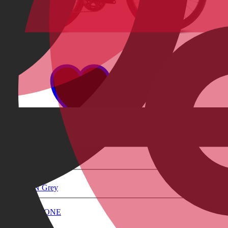
-11%
2026
-11%
2026
50cm
53cm
56cm
+
3
Storm N Grey
Race
Agree C:62 ONE