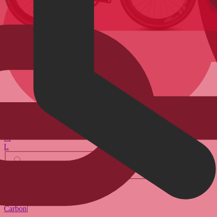
2026
2026
S
M
L
Reedbeige N Chrome
Gravel
Nuroad C:62 SLX
Carbon
|