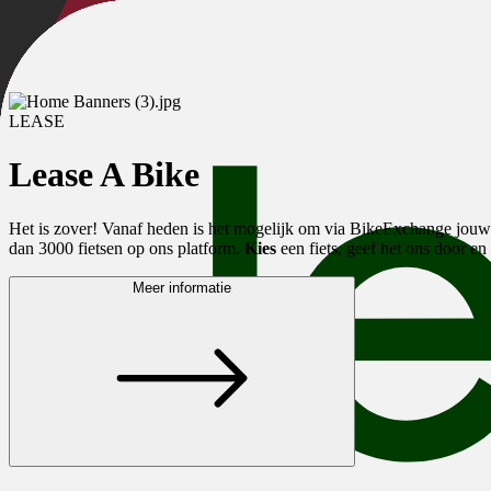
LEASE
Lease A Bike
Het is zover! Vanaf heden is het mogelijk om via BikeExchange jouw f
dan 3000 fietsen op ons platform.
Kies
een fiets, geef het ons door en
Meer informatie