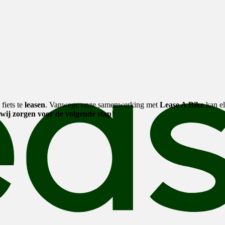
iets te
leasen
. Vanwege onze samenwerking met
Lease A Bike
kan el
wij zorgen voor de volgende stap
!