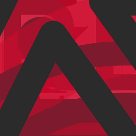
Mijn account
Winkelmandje
|
|
|
Fietsen
E-Bikes
Accessoires
Outlet