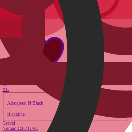
2026
2026
S
M
XL
Aloegreen N Black
Blackline
Gravel
Nuroad C:62 ONE