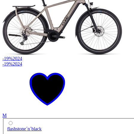
-19%
2024
-19%
2024
M
flashstone´n´black