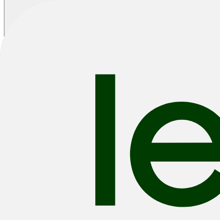
Home
/
Fietsen
/
E-bikes
/
Bruin E-Bikes
Brown E-Bikes
E-MTB
E-City & Urban