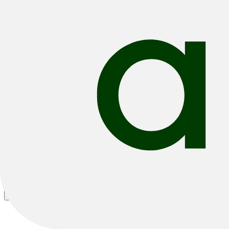
E-Trekking
E-Compact
E-Hybrid
Alle filters
Filteren & Sorteren
1
24 resultaten
Sorteren: Beste Verkopers