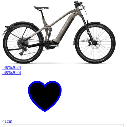
-49%
2024
-49%
2024
41cm