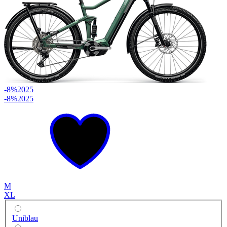
-8%
2025
-8%
2025
M
XL
Uniblau