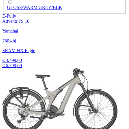
GLOSS/WARM GREY/BLK
E-Fully
Adventr FS 10
Yamaha
|
750wh
|
SRAM NX Eagle
€ 3.499,00
€ 6.799,00