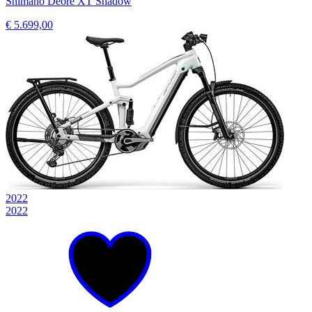
Shimano Deore XT Shadow
€ 5.699,00
2022
2022