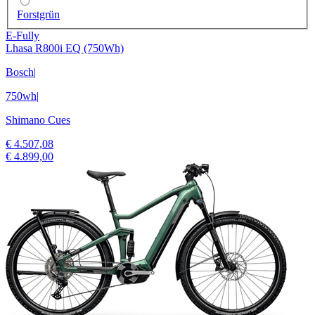
Forstgrün
E-Fully
Lhasa R800i EQ (750Wh)
Bosch
|
750wh
|
Shimano Cues
€ 4.507,08
€ 4.899,00