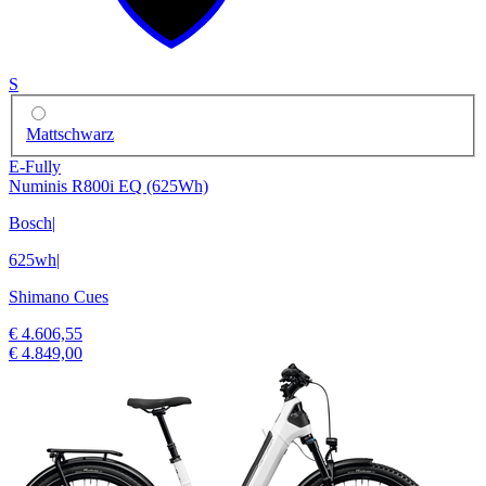
S
Mattschwarz
E-Fully
Numinis R800i EQ (625Wh)
Bosch
|
625wh
|
Shimano Cues
€ 4.606,55
€ 4.849,00