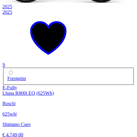
2025
2025
S
Forstgrün
E-Fully
Lhasa R800i EQ (625Wh)
Bosch
|
625wh
|
Shimano Cues
€ 4.749,00