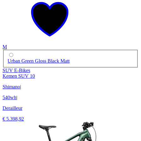
M
Urban Green Gloss Black Matt
SUV E-Bikes
Kemen SUV 10
Shimano
|
540wh
|
Derailleur
€ 5.398,92