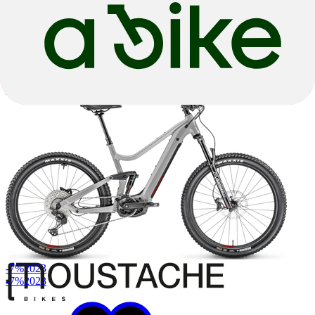
Bosch
|
625wh
|
Derailleur
€ 4.464,05
€ 4.699,00
-7%
2023
-7%
2023