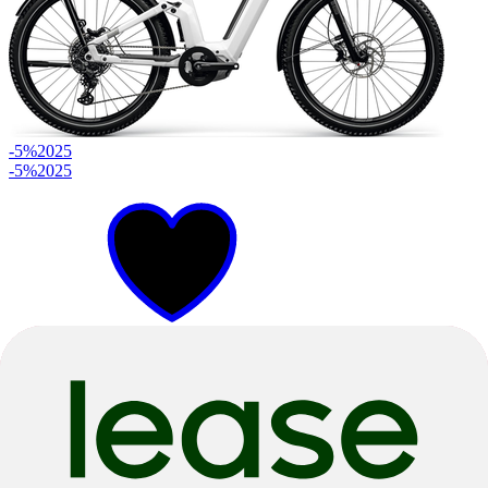
-5%
2025
-5%
2025
XL
Weißsilber satin
SUV E-Bikes
Country R900i LX