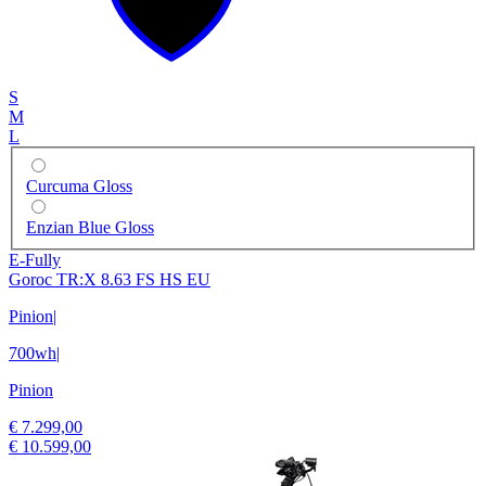
S
M
L
Curcuma Gloss
Enzian Blue Gloss
E-Fully
Goroc TR:X 8.63 FS HS EU
Pinion
|
700wh
|
Pinion
€ 7.299,00
€ 10.599,00