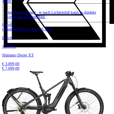
44cm
chrome black matt - je nach Lichteinfall kann es dunkler
wirken als auf dem Bild.
E-Fully
Quadriga DUO CX12 FS SUV
Bosch
|
1250wh
|
Shimano Deore XT
€ 3.099,00
€ 7.099,00