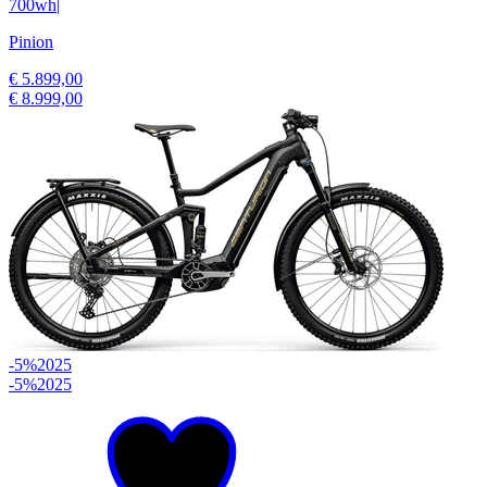
700wh
|
Pinion
€ 5.899,00
€ 8.999,00
-5%
2025
-5%
2025