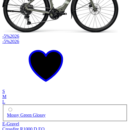
-5%
2026
-5%
2026
S
M
L
Mossy Green Glossy
E-Gravel
Crossfire R1000 D EQ