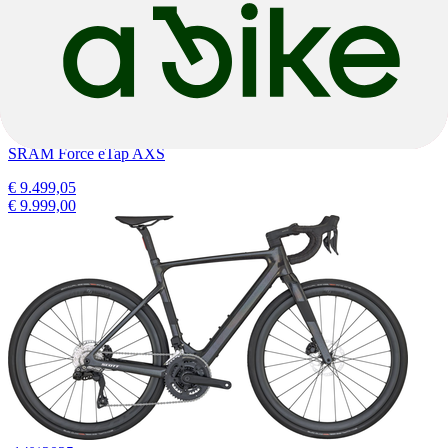
Dark Petrol
E-Gravel
Solace Gravel eRIDE 10
TQ
|
360wh
|
SRAM Force eTap AXS
€ 9.499,05
€ 9.999,00