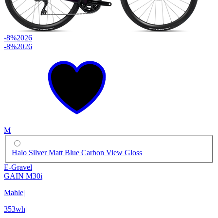
-8%
2026
-8%
2026
M
Halo Silver Matt Blue Carbon View Gloss
E-Gravel
GAIN M30i
Mahle
|
353wh
|