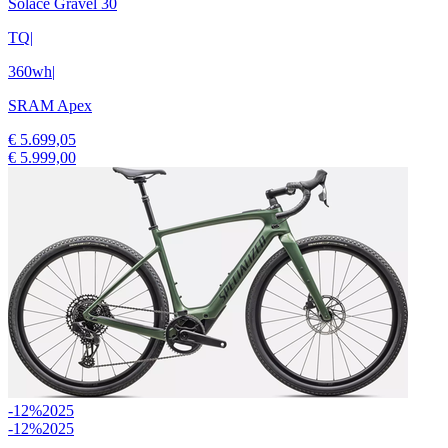
Solace Gravel 30
TQ
|
360wh
|
SRAM Apex
€ 5.699,05
€ 5.999,00
-12%
2025
-12%
2025