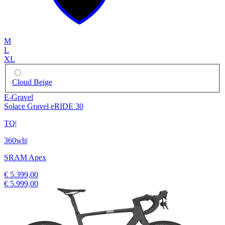
M
L
XL
Cloud Beige
E-Gravel
Solace Gravel eRIDE 30
TQ
|
360wh
|
SRAM Apex
€ 5.399,00
€ 5.999,00