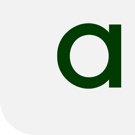
City & Urban
Kids & Youth
Alle filters
Filteren & Sorteren
1
513 resultaten
Sorteren: Beste Verkopers