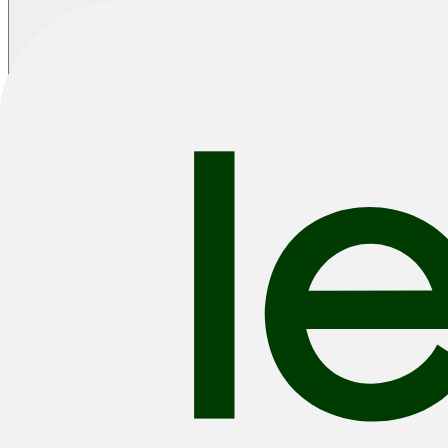
Grijs Fietsen
Grey Bikes
E-Bikes
Road
MTB
Trekking
Hybrid