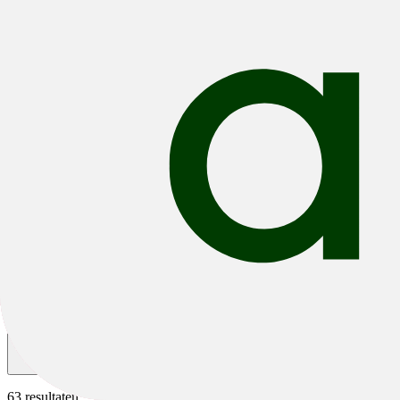
Mountainbikes
/
Groen Mountainbikes
Groen Mountainbikes
Hardtail
Fully
Alle filters
Filteren & Sorteren
1
63 resultaten