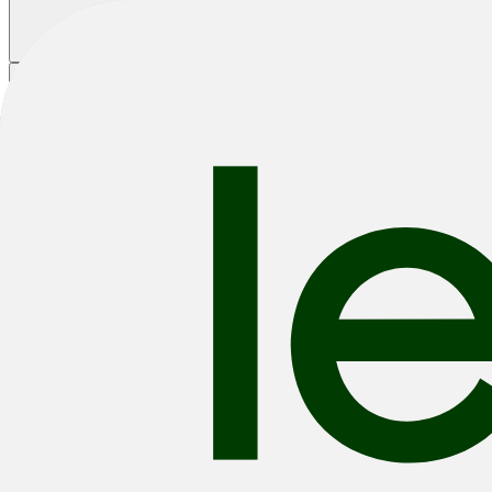
Winkelmandje
|
|
|
Fietsen
E-Bikes
Accessoires
Outlet
Home
/
Fietsen
/