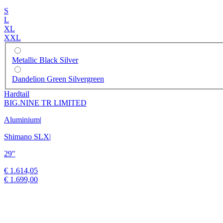
S
L
XL
XXL
Metallic Black Silver
Dandelion Green Silvergreen
Hardtail
BIG.NINE TR LIMITED
Aluminium
|
Shimano SLX
|
29"
€ 1.614,05
€ 1.699,00