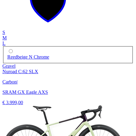
S
M
L
Reedbeige N Chrome
Gravel
Nuroad C:62 SLX
Carbon
|
SRAM GX Eagle AXS
€ 3.999,00