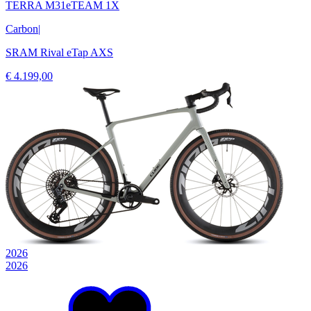
TERRA M31eTEAM 1X
Carbon
|
SRAM Rival eTap AXS
€ 4.199,00
2026
2026