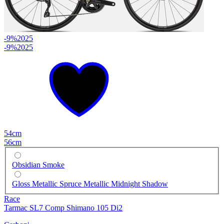
-9%
2025
-9%
2025
54cm
56cm
Obsidian Smoke
Gloss Metallic Spruce Metallic Midnight Shadow
Race
Tarmac SL7 Comp Shimano 105 Di2