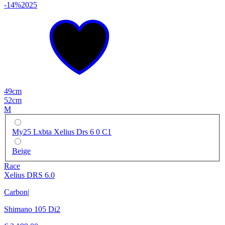
-14%
2025
49cm
52cm
M
My25 Lxbta Xelius Drs 6 0 C1
Beige
Race
Xelius DRS 6.0
Carbon
|
Shimano 105 Di2