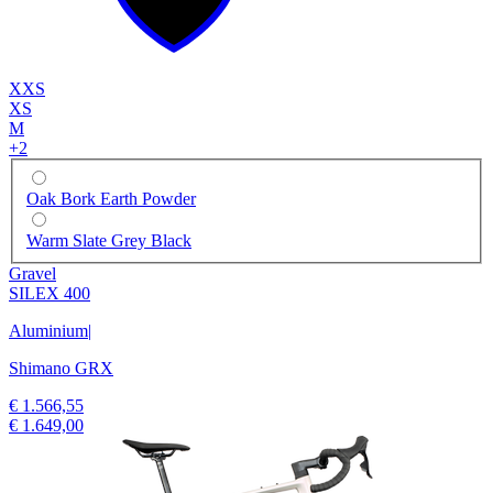
XXS
XS
M
+
2
Oak Bork Earth Powder
Warm Slate Grey Black
Gravel
SILEX 400
Aluminium
|
Shimano GRX
€ 1.566,55
€ 1.649,00