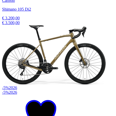
Carbon
|
Shimano 105 Di2
€ 3.200,00
€ 3.500,00
-5%
2026
-5%
2026