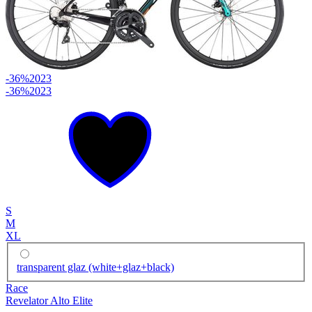
-36%
2023
-36%
2023
S
M
XL
transparent glaz (white+glaz+black)
Race
Revelator Alto Elite