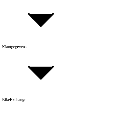
Betaling & aankoop op afbetaling
Retourneren & Klachten
Klantgegevens
Bepaal framehoogte
FAQ Form
Contactformulier
Klant account
BikeExchange
Algemene voorwaarden
Gegevensbescherming