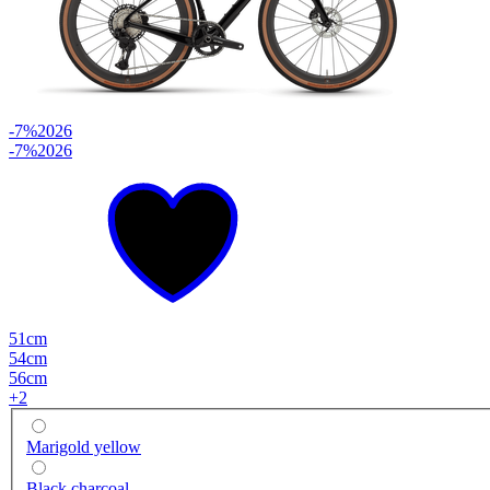
-7%
2026
-7%
2026
51cm
54cm
56cm
+
2
Marigold yellow
Black charcoal