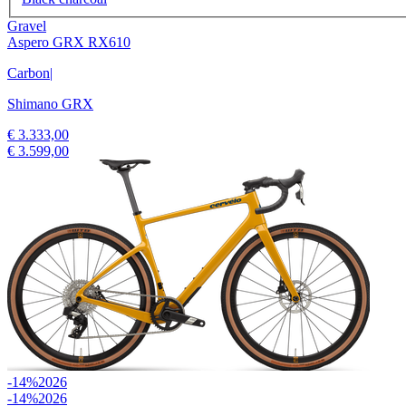
Gravel
Aspero GRX RX610
Carbon
|
Shimano GRX
€ 3.333,00
€ 3.599,00
-14%
2026
-14%
2026