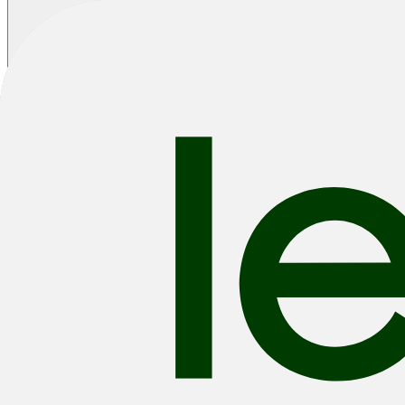
Home
/
Fietsen
/
Road Bikes
/
Goud Racefietsen
Goud Racefietsen
Gravel
Race