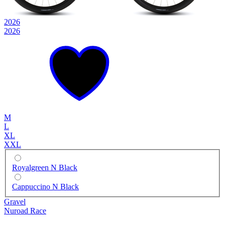
2026
2026
M
L
XL
XXL
Royalgreen N Black
Cappuccino N Black
Gravel
Nuroad Race