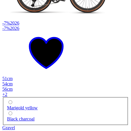
-7%
2026
-7%
2026
51cm
54cm
56cm
+
2
Marigold yellow
Black charcoal
Gravel