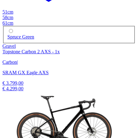
51cm
58cm
61cm
Spruce Green
Gravel
Topstone Carbon 2 AXS - 1x
Carbon
|
SRAM GX Eagle AXS
€ 3.799,00
€ 4.299,00