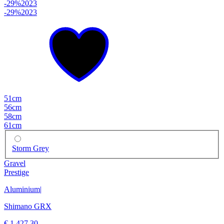
-29%
2023
-29%
2023
51cm
56cm
58cm
61cm
Storm Grey
Gravel
Prestige
Aluminium
|
Shimano GRX
€ 1.427,30