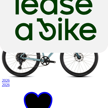
Aluminium
|
Shimano Cues
€ 1.199,00
2026
2026