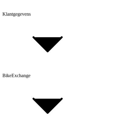
Klantgegevens
Bepaal framehoogte
FAQ Form
Contactformulier
Klant account
BikeExchange
Algemene voorwaarden
Gegevensbescherming
Opmerking volgens de batterijwet
Cookie-instellingen
FAQ Form