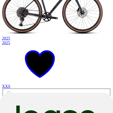
2025
2025
XXS
Night N Black
Gravel
Nuroad Pro