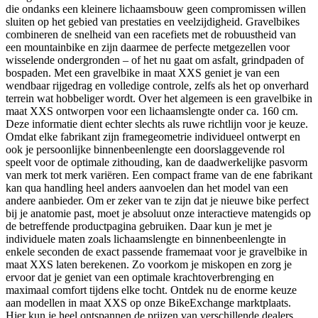
die ondanks een kleinere lichaamsbouw geen compromissen willen
sluiten op het gebied van prestaties en veelzijdigheid. Gravelbikes
combineren de snelheid van een racefiets met de robuustheid van
een mountainbike en zijn daarmee de perfecte metgezellen voor
wisselende ondergronden – of het nu gaat om asfalt, grindpaden of
bospaden. Met een gravelbike in maat XXS geniet je van een
wendbaar rijgedrag en volledige controle, zelfs als het op onverhard
terrein wat hobbeliger wordt. Over het algemeen is een gravelbike in
maat XXS ontworpen voor een lichaamslengte onder ca. 160 cm.
Deze informatie dient echter slechts als ruwe richtlijn voor je keuze.
Omdat elke fabrikant zijn framegeometrie individueel ontwerpt en
ook je persoonlijke binnenbeenlengte een doorslaggevende rol
speelt voor de optimale zithouding, kan de daadwerkelijke pasvorm
van merk tot merk variëren. Een compact frame van de ene fabrikant
kan qua handling heel anders aanvoelen dan het model van een
andere aanbieder. Om er zeker van te zijn dat je nieuwe bike perfect
bij je anatomie past, moet je absoluut onze interactieve matengids op
de betreffende productpagina gebruiken. Daar kun je met je
individuele maten zoals lichaamslengte en binnenbeenlengte in
enkele seconden de exact passende framemaat voor je gravelbike in
maat XXS laten berekenen. Zo voorkom je miskopen en zorg je
ervoor dat je geniet van een optimale krachtoverbrenging en
maximaal comfort tijdens elke tocht. Ontdek nu de enorme keuze
aan modellen in maat XXS op onze BikeExchange marktplaats.
Hier kun je heel ontspannen de prijzen van verschillende dealers