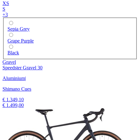
XS
S
+
3
Sepia Grey
Grape Purple
Black
Gravel
Speedster Gravel 30
Aluminium
|
Shimano Cues
€ 1.349,10
€ 1.499,00