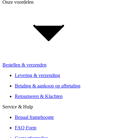
Onze voordelen
Over BikeExchange
Jobs & carrière
Investor Relations
Voor retailers & merken: B2B Informatie
Bestellen & verzenden
Installatie van de vakhandel
Aanbiedingen van meer dan 300 winkels
Levering & verzending
Verzending of Click & Collect
Betaling & aankoop op afbetaling
Reservering & proefrit ter plaatse
Retourneren & Klachten
Service & Hulp
Bepaal framehoogte
FAQ Form