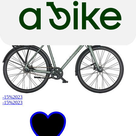
28"
€ 664,05
€ 699,00
-15%
2023
-15%
2023