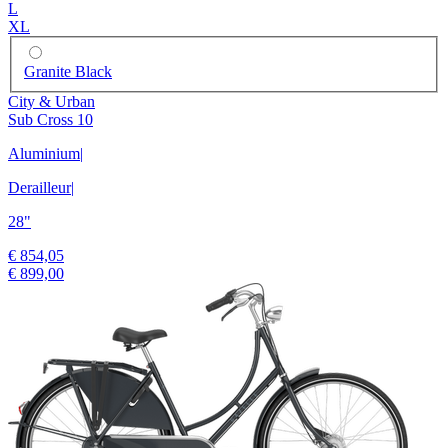
L
XL
Granite Black
City & Urban
Sub Cross 10
Aluminium
|
Derailleur
|
28"
€ 854,05
€ 899,00