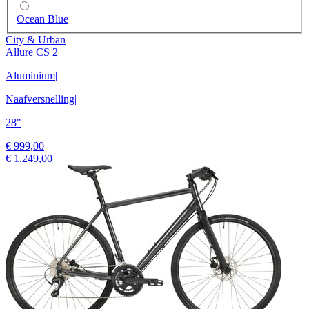
Ocean Blue
City & Urban
Allure CS 2
Aluminium
|
Naafversnelling
|
28"
€ 999,00
€ 1.249,00