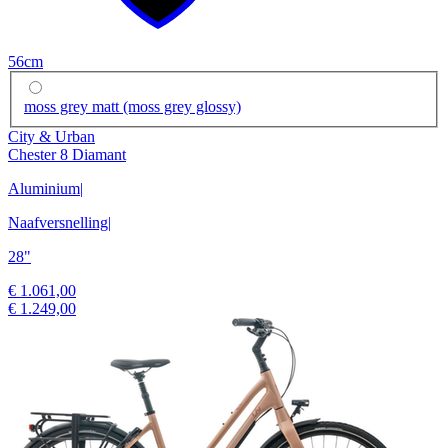
56cm
moss grey matt (moss grey glossy)
City & Urban
Chester 8 Diamant
Aluminium
|
Naafversnelling
|
28"
€ 1.061,00
€ 1.249,00