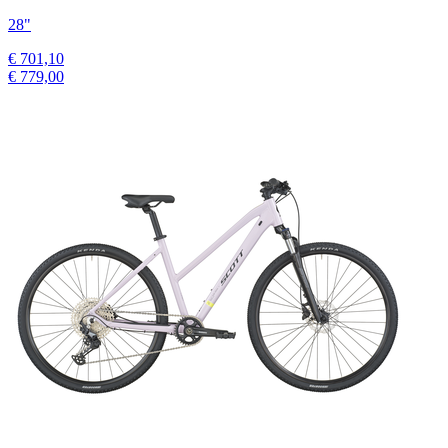
28"
€ 701,10
€ 779,00