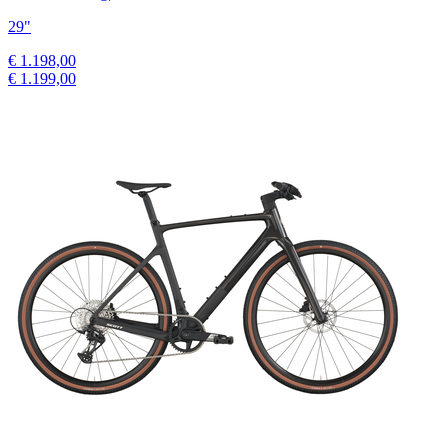
29"
€ 1.198,00
€ 1.199,00