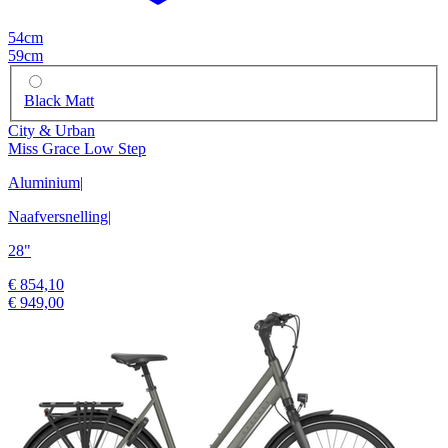
54cm
59cm
Black Matt
City & Urban
Miss Grace Low Step
Aluminium
|
Naafversnelling
|
28"
€ 854,10
€ 949,00