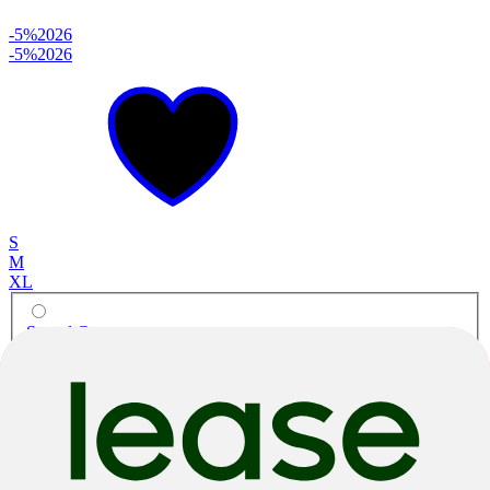
-5%
2026
-5%
2026
S
M
XL
Sword Grey
City & Urban
Sub Cross 30
Aluminium
|
Derailleur
|