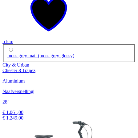
51cm
moss grey matt (moss grey glossy)
City & Urban
Chester 8 Trapez
Aluminium
|
Naafversnelling
|
28"
€ 1.061,00
€ 1.249,00