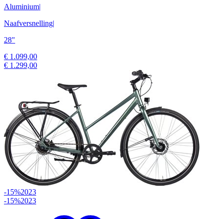
Aluminium
|
Naafversnelling
|
28"
€ 1.099,00
€ 1.299,00
-15%
2023
-15%
2023