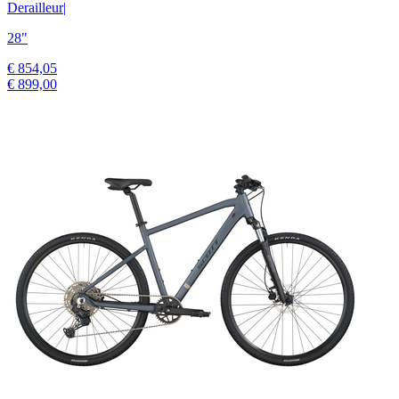
Derailleur
|
28"
€ 854,05
€ 899,00