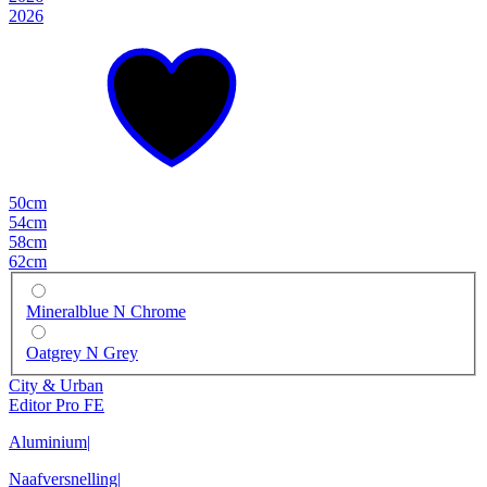
2026
50cm
54cm
58cm
62cm
Mineralblue N Chrome
Oatgrey N Grey
City & Urban
Editor Pro FE
Aluminium
|
Naafversnelling
|