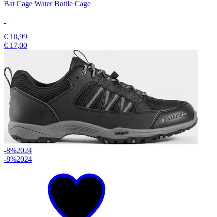
Bat Cage Water Bottle Cage
€ 10,99
€ 17,00
-8%
2024
-8%
2024