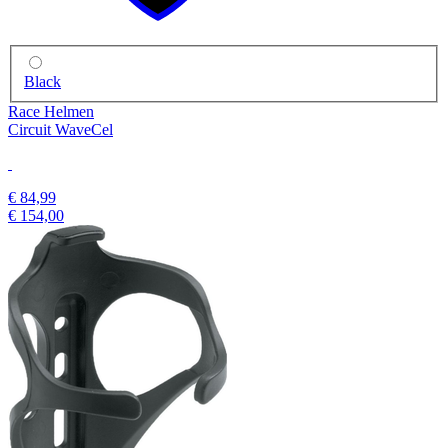
Black
Race Helmen
Circuit WaveCel
€ 84,99
€ 154,00