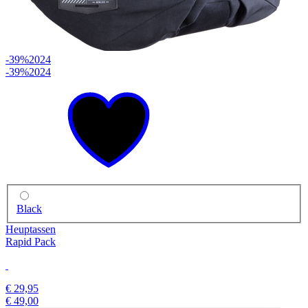
-39%
2024
-39%
2024
Black
Heuptassen
Rapid Pack
€ 29,95
€ 49,00