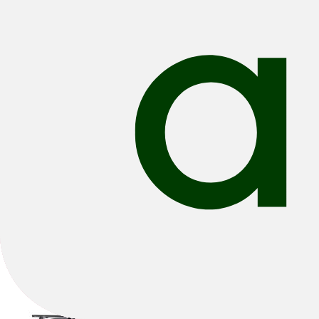
City & Urban
Alle filters
Filteren & Sorteren
2
79 resultaten
Sorteren: Beste Verkopers