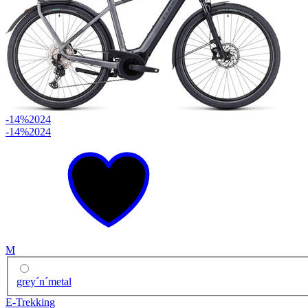
-14%
2024
-14%
2024
M
grey´n´metal
E-Trekking