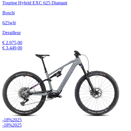
Touring Hybrid EXC 625 Diamant
Bosch
|
625wh
|
Derailleur
€ 2.975,00
€ 3.449,00
-18%
2025
-18%
2025