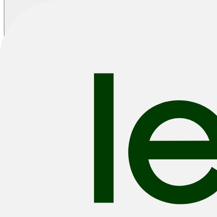
Home
/
Fietsen
/
/
Grijs Cube Fietsen
E-Bikes
MTB
Road
Trekking
Hybrid
Kids & Youth