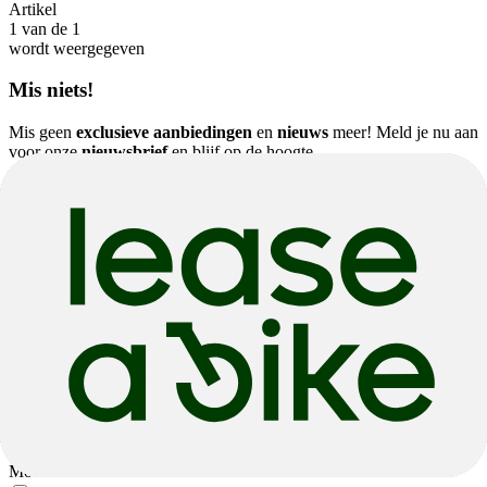
Artikel
1
van de
1
wordt weergegeven
Mis niets!
Mis geen
exclusieve aanbiedingen
en
nieuws
meer! Meld je nu aan
voor onze
nieuwsbrief
en blijf op de hoogte.
Je kunt je op elk moment kosteloos uitschrijven - meer informatie
vind je in ons
privacybeleid.
In welke fietsen ben je geïnteresseerd?
Mountain Bikes