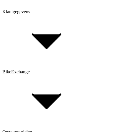
Klantgegevens
Bepaal framehoogte
FAQ Form
Contactformulier
Klant account
BikeExchange
Algemene voorwaarden
Gegevensbescherming
Opmerking volgens de batterijwet
Cookie-instellingen
FAQ Form
Onze voordelen
Over BikeExchange