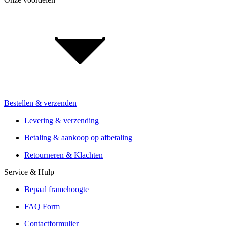
Jobs & carrière
Investor Relations
Voor retailers & merken: B2B Informatie
Bestellen & verzenden
Installatie van de vakhandel
Aanbiedingen van meer dan 300 winkels
Levering & verzending
Verzending of Click & Collect
Betaling & aankoop op afbetaling
Reservering & proefrit ter plaatse
Retourneren & Klachten
Service & Hulp
Bepaal framehoogte
FAQ Form
Contactformulier