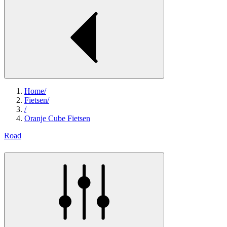
Home
/
Fietsen
/
/
Oranje Cube Fietsen
Road