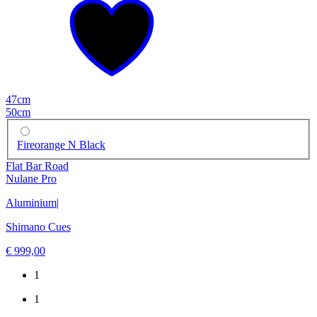
47cm
50cm
Fireorange N Black
Flat Bar Road
Nulane Pro
Aluminium
|
Shimano Cues
€ 999,00
1
1