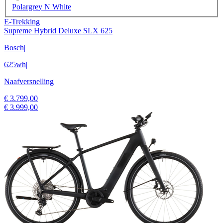
Polargrey N White
E-Trekking
Supreme Hybrid Deluxe SLX 625
Bosch
|
625wh
|
Naafversnelling
€ 3.799,00
€ 3.999,00