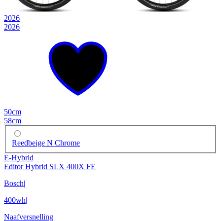
2026
2026
50cm
58cm
Reedbeige N Chrome
E-Hybrid
Editor Hybrid SLX 400X FE
Bosch
|
400wh
|
Naafversnelling