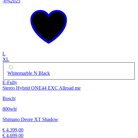
-6%
2025
L
XL
Whitemarble N Black
E-Fully
Stereo Hybrid ONE44 EXC Allroad me
Bosch
|
800wh
|
Shimano Deore XT Shadow
€ 4.399,00
€ 4.699,00