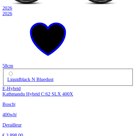
2026
2026
58cm
Liquidblack N Bluedust
E-Hybrid
Kathmandu Hybrid C:62 SLX 400X
Bosch
|
400wh
|
Derailleur
€ 3.898,00