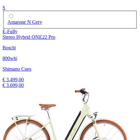
S
Amarone N Grey
E-Fully
Stereo Hybrid ONE22 Pro
Bosch
|
800wh
|
Shimano Cues
€ 3.499,00
€ 3.699,00