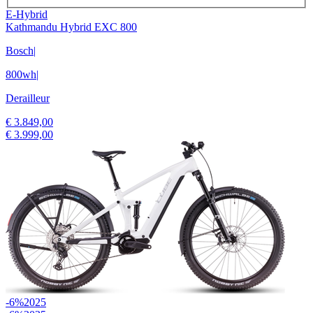
E-Hybrid
Kathmandu Hybrid EXC 800
Bosch
|
800wh
|
Derailleur
€ 3.849,00
€ 3.999,00
-6%
2025