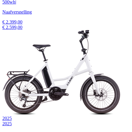
500wh
|
Naafversnelling
€ 2.399,00
€ 2.599,00
2025
2025