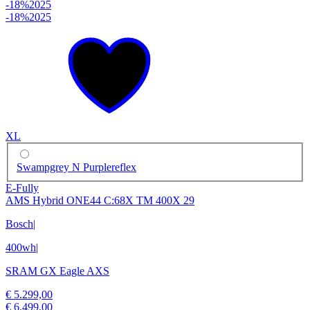
-18%
2025
-18%
2025
XL
Swampgrey N Purplereflex
E-Fully
AMS Hybrid ONE44 C:68X TM 400X 29
Bosch
|
400wh
|
SRAM GX Eagle AXS
€ 5.299,00
€ 6.499,00