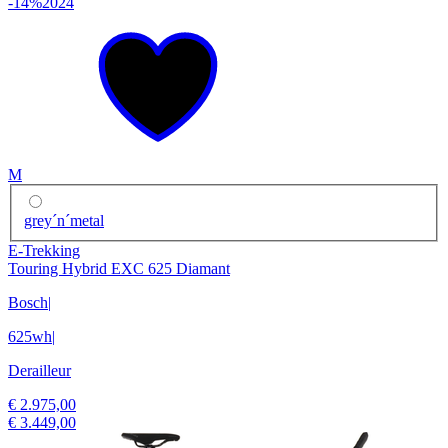
-14%
2024
M
grey´n´metal
E-Trekking
Touring Hybrid EXC 625 Diamant
Bosch
|
625wh
|
Derailleur
€ 2.975,00
€ 3.449,00