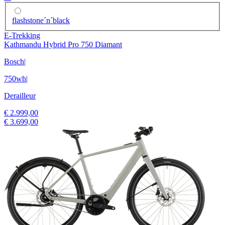
flashstone´n´black
E-Trekking
Kathmandu Hybrid Pro 750 Diamant
Bosch
|
750wh
|
Derailleur
€ 2.999,00
€ 3.699,00