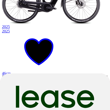
2025
2025
46cm
Grey N Lunar
E-Trekking
Supreme Hybrid Comfort Pro 625
Bosch
|