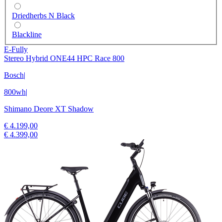
Driedherbs N Black
Blackline
E-Fully
Stereo Hybrid ONE44 HPC Race 800
Bosch
|
800wh
|
Shimano Deore XT Shadow
€ 4.199,00
€ 4.399,00