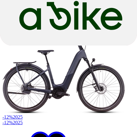
625wh
|
Naafversnelling
€ 3.099,00
€ 3.149,00
-12%
2025
-12%
2025