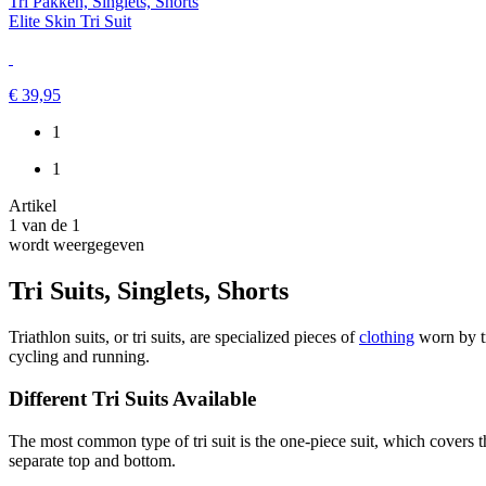
Tri Pakken, Singlets, Shorts
Elite Skin Tri Suit
€ 39,95
1
1
Artikel
1
van de
1
wordt weergegeven
Tri Suits, Singlets, Shorts
Triathlon suits, or tri suits, are specialized pieces of
clothing
worn by t
cycling and running.
Different Tri Suits Available
The most common type of tri suit is the one-piece suit, which covers th
separate top and bottom.