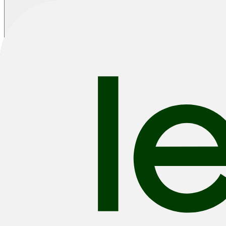
Home
/
Kledij
/
Triathlon materiaal, loop-, en zwemgrief
Triathlon materiaal, loop-, en zwemgrief
Tri Pakken, Singlets, Shorts