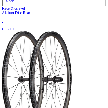
black
Race & Gravel
Aksium Disc Rear
€ 150,00