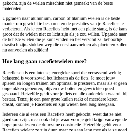
gekocht, zijn de wielen misschien niet gemaakt van de beste
materialen.
Upgraden naar aluminium, carbon of titanium wielen is de beste
manier om gewicht te besparen en de prestaties van je Racefiets te
verbeteren. Als je een Racefiets hebt met een platte stang, is de kans
groot dat de wielen niet zo licht zijn als je zou willen. Upgrade naar
de lichtste wielen die je kunt vinden en het verschil zal behoorlijk
drastisch zijn- stukken weg die eerst aanvoelden als ploeteren zullen
nu aanvoelen als glijden!
Hoe lang gaan racefietswielen mee?
Racefietsen is een intense, energieke sport die verrassend weinig
belastend is voor zowel het lichaam als de fiets. Je moet jouw
spieren en longen trainen om optimaal te presteren, maar als er geen
ongelukken gebeuren, blijven uw botten en gewrichten goed
gespaard. Hetzelfde geldt voor je fiets en alle onderdelen waaruit hij
bestaat. Tenzij je een paar grote kuilen raakt of meerdere keren
crasht, kunnen je Racefiets en zijn wielen heel lang meegaan.
Iedereen die al eens een Racefiets heeft gekocht, weet dat ze niet
goedkoop zijn, maar ook dat je waar voor je geld krijgt vanwege de
hoge prestaties en de duurzame constructie. Hetzelfde geldt voor
Racefiets wielen: ze zijn duur, maar ze gaan lang mee als je ze goed