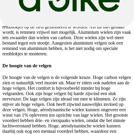
gekeken worden naar de remrand. Er zijn carbon wielen met een
aluminium remrand. Bij deze wielen kunnen de normale remblokjes
gebruikt worden. Heeft een carbon wiel echter geen aluminium
remrand, maar een remrand van carbon dan dienen speciale
remblokjes op de fiets gemonteerd te worden. Als dit niet gedaan
wordt, is remmen vrijwel niet mogelijk. Aluminium wielen zijn vaak
iets zwaarder dan wielen van carbon. Deze wielen zijn wel meer
bestand tegen een stootje. Aangezien aluminium velgen ook een
remrand van aluminium hebben, is het niet nodig om speciale
remblokjes te monteren.
De hoogte van de velgen
De hoogte van de velgen is de volgende keuze. Hoge carbon velgen
zien er natuurlijk veel mooier uit. Maar er zitten ook nadelen aan de
hoge velgen. Het comfort is bijvoorbeeld minder bij hoge
velgranden. Ook zijn hoge velgen bij harde zijwind een stuk
nerveuzer. De lage velgen zijn ideaal om mee te klimmen. Ze zijn
stijver als hoge velgen. Ook heeft zijwind nauwelijks invloed op
deze velgen. Hoge, aërodynamische wielen kunnen ongeveer een
winst van 1% opleveren ten opzichte van lage wielen. Het grootste
voordeel hebben drie- en vierspaaks wielen, omdat die het minste
luchtweerstand hebben. Hoge, aërodynamische wielen kunnen
daarbij ook nog een mentaal voordeel hebben, waardoor een