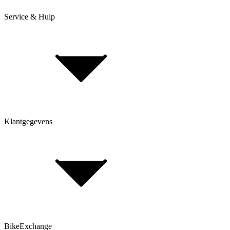
Service & Hulp
Levering & verzending
Betaling & aankoop op afbetaling
Retourneren & Klachten
Klantgegevens
Bepaal framehoogte
FAQ Form
Contactformulier
Klant account
BikeExchange
Algemene voorwaarden