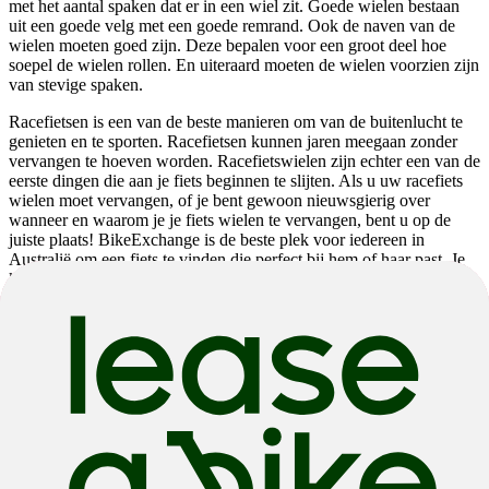
met het aantal spaken dat er in een wiel zit. Goede wielen bestaan
uit een goede velg met een goede remrand. Ook de naven van de
wielen moeten goed zijn. Deze bepalen voor een groot deel hoe
soepel de wielen rollen. En uiteraard moeten de wielen voorzien zijn
van stevige spaken.
Racefietsen is een van de beste manieren om van de buitenlucht te
genieten en te sporten. Racefietsen kunnen jaren meegaan zonder
vervangen te hoeven worden. Racefietswielen zijn echter een van de
eerste dingen die aan je fiets beginnen te slijten. Als u uw racefiets
wielen moet vervangen, of je bent gewoon nieuwsgierig over
wanneer en waarom je je fiets wielen te vervangen, bent u op de
juiste plaats! BikeExchange is de beste plek voor iedereen in
Australië om een fiets te vinden die perfect bij hem of haar past. Je
kann Racefietsen, hybride fietsen, fietswielen, fietsaccessoires en
meer vinden op BikeExchange- begin vandaag nog met winkelen!
Welke Racefiets wielen moet ik kopen?
Tegenwoordig bestaan de Racefiets wielen van een Racefiets uit
aluminium of carbon. Beide materialen hebben zowel voor-als
nadelen. Carbon wielen zijn vaak erg licht. Dit is een groot
voordeel, omdat lichte wielen makkelijker in gang te brengen zijn.
Een nadeel is echter dat deze wielen kapot gereden kunnen worden
tegen bijvoorbeeld een stoeprand. Bij carbon wielen moet ook