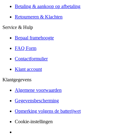
Verzending of Click & Collect
Betaling & aankoop op afbetaling
Reservering & proefrit ter plaatse
Retourneren & Klachten
Service & Hulp
Bepaal framehoogte
FAQ Form
Contactformulier
Klant account
Klantgegevens
Algemene voorwaarden
Gegevensbescherming
Opmerking volgens de batterijwet
Cookie-instellingen