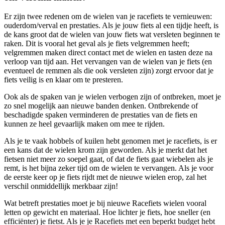
Er zijn twee redenen om de wielen van je racefiets te vernieuwen:
ouderdom/verval en prestaties. Als je jouw fiets al een tijdje heeft, is
de kans groot dat de wielen van jouw fiets wat versleten beginnen te
raken. Dit is vooral het geval als je fiets velgremmen heeft;
velgremmen maken direct contact met de wielen en tasten deze na
verloop van tijd aan. Het vervangen van de wielen van je fiets (en
eventueel de remmen als die ook versleten zijn) zorgt ervoor dat je
fiets veilig is en klaar om te presteren.
Ook als de spaken van je wielen verbogen zijn of ontbreken, moet je
zo snel mogelijk aan nieuwe banden denken. Ontbrekende of
beschadigde spaken verminderen de prestaties van de fiets en
kunnen ze heel gevaarlijk maken om mee te rijden.
Als je te vaak hobbels of kuilen hebt genomen met je racefiets, is er
een kans dat de wielen krom zijn geworden. Als je merkt dat het
fietsen niet meer zo soepel gaat, of dat de fiets gaat wiebelen als je
remt, is het bijna zeker tijd om de wielen te vervangen. Als je voor
de eerste keer op je fiets rijdt met de nieuwe wielen erop, zal het
verschil onmiddellijk merkbaar zijn!
Wat betreft prestaties moet je bij nieuwe Racefiets wielen vooral
letten op gewicht en materiaal. Hoe lichter je fiets, hoe sneller (en
efficiënter) je fietst. Als je je Racefiets met een beperkt budget hebt