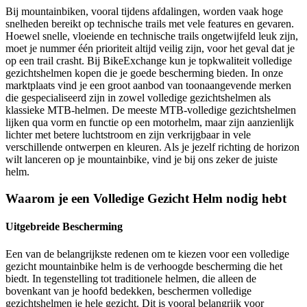
Bij mountainbiken, vooral tijdens afdalingen, worden vaak hoge
snelheden bereikt op technische trails met vele features en gevaren.
Hoewel snelle, vloeiende en technische trails ongetwijfeld leuk zijn,
moet je nummer één prioriteit altijd veilig zijn, voor het geval dat je
op een trail crasht. Bij BikeExchange kun je topkwaliteit volledige
gezichtshelmen kopen die je goede bescherming bieden. In onze
marktplaats vind je een groot aanbod van toonaangevende merken
die gespecialiseerd zijn in zowel volledige gezichtshelmen als
klassieke MTB-helmen. De meeste MTB-volledige gezichtshelmen
lijken qua vorm en functie op een motorhelm, maar zijn aanzienlijk
lichter met betere luchtstroom en zijn verkrijgbaar in vele
verschillende ontwerpen en kleuren. Als je jezelf richting de horizon
wilt lanceren op je mountainbike, vind je bij ons zeker de juiste
helm.
Waarom je een Volledige Gezicht Helm nodig hebt
Uitgebreide Bescherming
Een van de belangrijkste redenen om te kiezen voor een volledige
gezicht mountainbike helm is de verhoogde bescherming die het
biedt. In tegenstelling tot traditionele helmen, die alleen de
bovenkant van je hoofd bedekken, beschermen volledige
gezichtshelmen je hele gezicht. Dit is vooral belangrijk voor