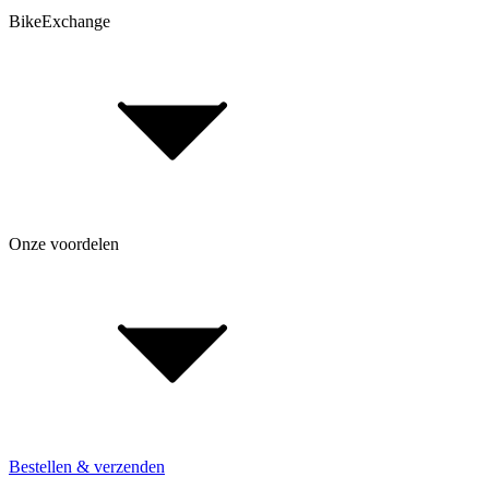
BikeExchange
Algemene voorwaarden
Gegevensbescherming
Opmerking volgens de batterijwet
Cookie-instellingen
FAQ Form
Onze voordelen
Over BikeExchange
Jobs & carrière
Investor Relations
Voor retailers & merken: B2B Informatie
Bestellen & verzenden
Installatie van de vakhandel