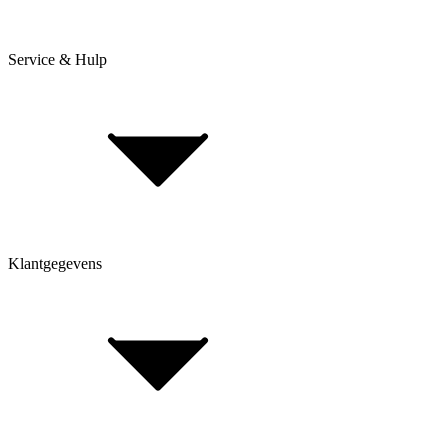
Service & Hulp
Levering & verzending
Betaling & aankoop op afbetaling
Retourneren & Klachten
Klantgegevens
Bepaal framehoogte
FAQ Form
Contactformulier
Klant account