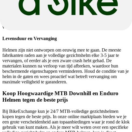
Goede opslag is net zo belangrijk als schoonmaken. Berg je helm op
een koele, droge plaats uit de buurt van direct zonlicht. Warmte kan
het materiaal verzwakken en de veiligheidsfuncties in gevaar
brengen. Investeren in een helmtas kan ook helpen om hem te
beschermen tegen krassen en deuken als je hem naar de bergen
vervoert.
Levensduur en Vervanging
Helmen zijn niet ontworpen om eeuwig mee te gaan. De meeste
fabrikanten raden aan je volledige gezichtshelm elke 3-5 jaar te
vervangen, of eerder als je een zware crash hebt gehad. De
materialen kunnen na verloop van tijd afbreken, waardoor hun
beschermende eigenschappen verminderen. Houd de conditie van je
helm in de gaten en wees proactief wat betreft vervanging om
maximale veiligheid te garanderen.
Koop Hoogwaardige MTB Downhill en Enduro
Helmen tegen de beste prijs
Bij BikeExchange kun je 24/7 MTB-volledige gezichtshelmen
kopen tegen de beste prijs. In onze online marktplaats bieden we je
een grote verscheidenheid aan topaanbiedingen waar je rond de klok
gebruik van kunt maken. Als je meer wilt weten over een specifieke