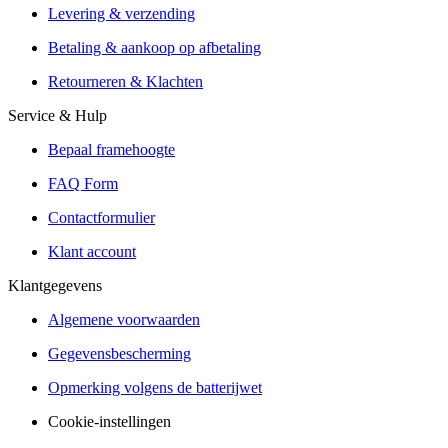
Aanbiedingen van meer dan 300 winkels
Levering & verzending
Verzending of Click & Collect
Betaling & aankoop op afbetaling
Reservering & proefrit ter plaatse
Retourneren & Klachten
Service & Hulp
Bepaal framehoogte
FAQ Form
Contactformulier
Klant account
Klantgegevens
Algemene voorwaarden
Gegevensbescherming
Opmerking volgens de batterijwet
Cookie-instellingen