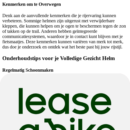
Kenmerken om te Overwegen
Denk aan de aanvullende kenmerken die je rijervaring kunnen
verbeteren. Sommige helmen zijn uitgerust met verwijderbare
kleppen, die kunnen helpen om je ogen te beschermen tegen de zon
of takken op de trail. Anderen hebben geïntegreerde
communicatiesystemen, waardoor je in contact kunt blijven met je
fietsmaatjes. Deze kenmerken kunnen variëren van merk tot merk,
dus doe je onderzoek en ontdek wat het beste past bij jouw rijstijl.
Onderhoudstips voor je Volledige Gezicht Helm
Regelmatig Schoonmaken
Het schoonhouden van je volledige gezichtshelm is essentieel voor
zowel hygiëne als prestaties. Veeg na elke rit de buitenkant af en
controleer op tekenen van slijtage of schade. Als je helm
verwijderbare vulling heeft, haal deze er dan uit en was het volgens
de instructies van de fabrikant. Een schone helm ziet er niet alleen
goed uit maar functioneert ook beter.
Opbergen